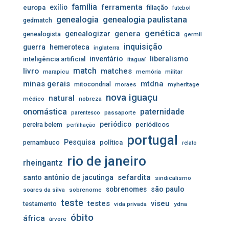
família
ferramenta
exílio
europa
filiação
futebol
genealogia
genealogia paulistana
gedmatch
genética
genera
genealogizar
genealogista
germil
inquisição
guerra
hemeroteca
inglaterra
inventário
liberalismo
inteligência artificial
itaguaí
livro
match
matches
marapicu
memória
militar
minas gerais
mtdna
mitocondrial
moraes
myheritage
nova iguaçu
natural
médico
nobreza
onomástica
paternidade
passaporte
parentesco
periódico
pereira belem
periódicos
perfilhação
portugal
Pesquisa
pernambuco
política
relato
rio de janeiro
rheingantz
sefardita
santo antônio de jacutinga
sindicalismo
sobrenomes
são paulo
soares da silva
sobrenome
teste
testes
viseu
testamento
vida privada
ydna
óbito
áfrica
árvore