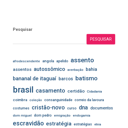
Pesquisar
PESQUISAR
assento
angola
apelido
afrodescendente
autossômico
assentos
bahia
averbação
batismo
bananal de itaguaí
barcos
brasil
casamento
certidão
Cidadania
coimbra
consanguinidade
correio da lavoura
coleção
cristão-novo
dna
documentos
costumes
curso
dom pedro
dom miguel
emigração
endogamia
escravidão
estratégia
estratégias
etnia