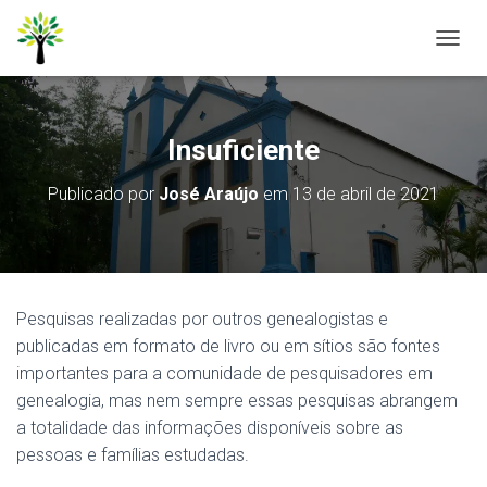
A
L
T
E
R
Insuficiente
N
A
Publicado por
José Araújo
em
13 de abril de 2021
R
N
A
V
E
G
Pesquisas realizadas por outros genealogistas e
A
Ç
publicadas em formato de livro ou em sítios são fontes
Ã
importantes para a comunidade de pesquisadores em
O
genealogia, mas nem sempre essas pesquisas abrangem
a totalidade das informações disponíveis sobre as
pessoas e famílias estudadas.