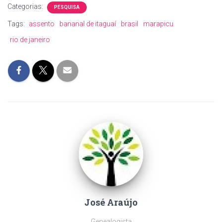
Categorias:
PESQUISA
Tags:
assento
bananal de itaguaí
brasil
marapicu
rio de janeiro
José Araújo
Genealogista