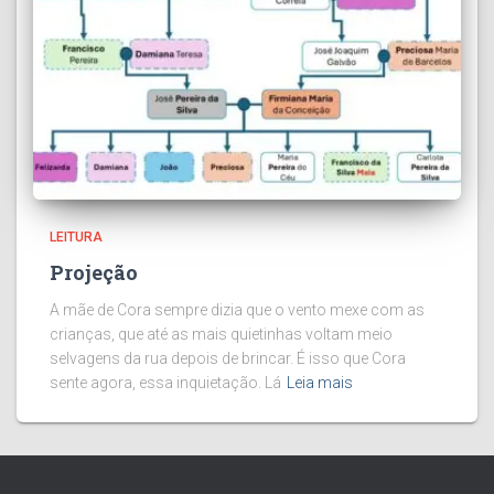
LEITURA
Projeção
A mãe de Cora sempre dizia que o vento mexe com as
crianças, que até as mais quietinhas voltam meio
selvagens da rua depois de brincar. É isso que Cora
sente agora, essa inquietação. Lá
Leia mais