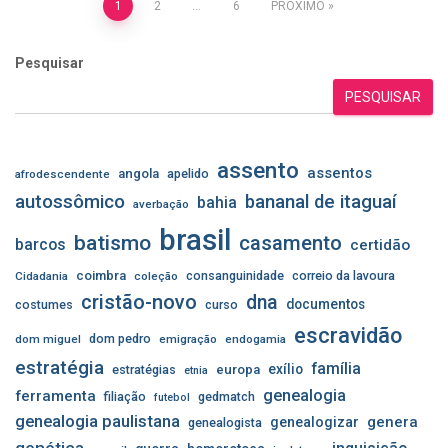
Paginação
1
2
…
6
PRÓXIMO
de
Pesquisar
posts
PESQUISAR
assento
assentos
angola
apelido
afrodescendente
autossômico
bananal de itaguaí
bahia
averbação
brasil
batismo
casamento
barcos
certidão
coimbra
consanguinidade
correio da lavoura
Cidadania
coleção
cristão-novo
dna
documentos
costumes
curso
escravidão
dom pedro
dom miguel
emigração
endogamia
estratégia
família
exílio
estratégias
europa
etnia
genealogia
ferramenta
filiação
gedmatch
futebol
genealogia paulistana
genera
genealogizar
genealogista
genética