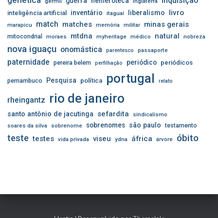
inquisição
guerra
hemeroteca
germil
inglaterra
livro
inventário
liberalismo
inteligência artificial
itaguaí
match
matches
minas gerais
marapicu
memória
militar
mtdna
natural
mitocondrial
moraes
myheritage
médico
nobreza
nova iguaçu
onomástica
passaporte
parentesco
paternidade
periódico
pereira belem
periódicos
perfilhação
portugal
Pesquisa
pernambuco
política
relato
rio de janeiro
rheingantz
sefardita
santo antônio de jacutinga
sindicalismo
sobrenomes
são paulo
testamento
soares da silva
sobrenome
óbito
teste
testes
viseu
áfrica
vida privada
ydna
árvore