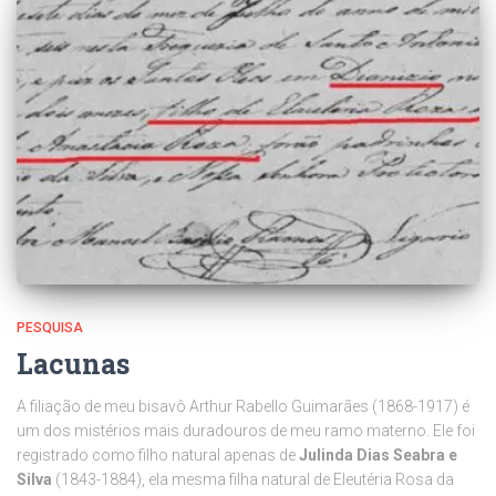
PESQUISA
Lacunas
A filiação de meu bisavô Arthur Rabello Guimarães (1868-1917) é
um dos mistérios mais duradouros de meu ramo materno. Ele foi
registrado como filho natural apenas de
Julinda Dias Seabra e
Silva
(1843-1884), ela mesma filha natural de Eleutéria Rosa da