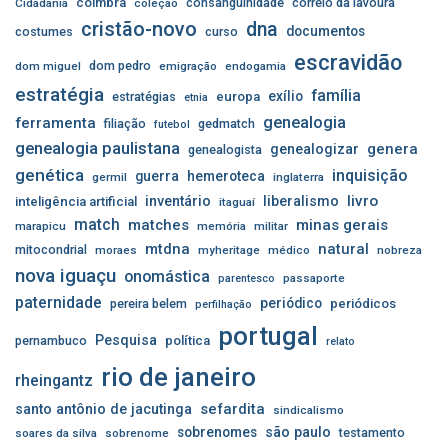
coimbra
consanguinidade
correio da lavoura
Cidadania
coleção
cristão-novo
dna
documentos
costumes
curso
escravidão
dom pedro
dom miguel
emigração
endogamia
estratégia
família
exílio
estratégias
europa
etnia
genealogia
ferramenta
filiação
gedmatch
futebol
genealogia paulistana
genera
genealogizar
genealogista
genética
inquisição
guerra
hemeroteca
germil
inglaterra
livro
inventário
liberalismo
inteligência artificial
itaguaí
match
matches
minas gerais
marapicu
memória
militar
mtdna
natural
mitocondrial
moraes
myheritage
médico
nobreza
nova iguaçu
onomástica
passaporte
parentesco
paternidade
periódico
pereira belem
periódicos
perfilhação
portugal
Pesquisa
pernambuco
política
relato
rio de janeiro
rheingantz
sefardita
santo antônio de jacutinga
sindicalismo
sobrenomes
são paulo
testamento
soares da silva
sobrenome