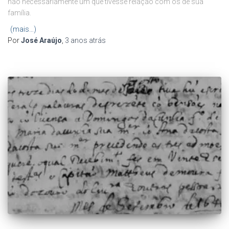
não necessariamente um que tivesse relação com os de sua
família.
(mais…)
Por
José Araújo
,
3 anos
atrás