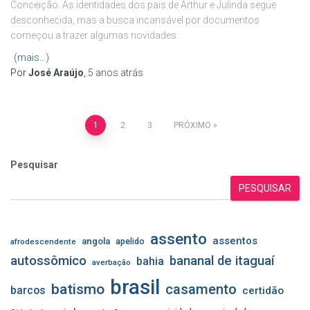
Conceição. As identidades dos pais de Arthur e Julinda segue
desconhecida, mas a busca incansável por documentos
começou a trazer algumas novidades.
(mais…)
Por
José Araújo
,
5 anos
atrás
Paginação
1
2
3
PRÓXIMO
de
Pesquisar
posts
PESQUISAR
assento
assentos
angola
apelido
afrodescendente
autossômico
bananal de itaguaí
bahia
averbação
brasil
batismo
casamento
barcos
certidão