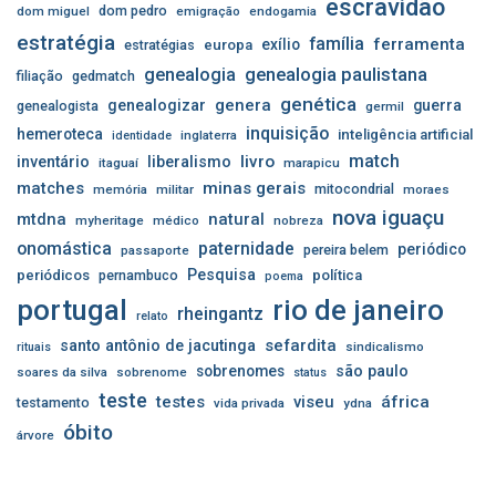
escravidão
dom pedro
dom miguel
emigração
endogamia
estratégia
família
ferramenta
exílio
estratégias
europa
genealogia
genealogia paulistana
filiação
gedmatch
genética
genera
genealogizar
guerra
genealogista
germil
inquisição
hemeroteca
inteligência artificial
inglaterra
identidade
match
livro
inventário
liberalismo
itaguaí
marapicu
matches
minas gerais
mitocondrial
memória
militar
moraes
nova iguaçu
mtdna
natural
myheritage
médico
nobreza
onomástica
paternidade
periódico
pereira belem
passaporte
Pesquisa
periódicos
pernambuco
política
poema
portugal
rio de janeiro
rheingantz
relato
sefardita
santo antônio de jacutinga
sindicalismo
rituais
sobrenomes
são paulo
soares da silva
sobrenome
status
teste
testes
viseu
áfrica
testamento
vida privada
ydna
óbito
árvore