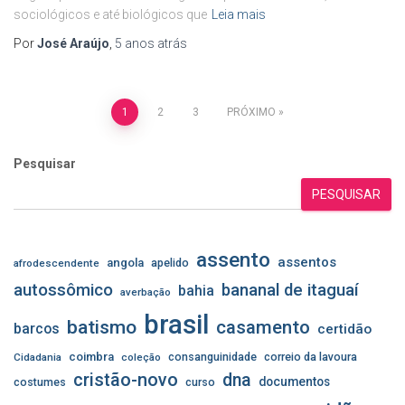
sociológicos e até biológicos que
Leia mais
Por
José Araújo
,
5 anos
atrás
Paginação
1
2
3
PRÓXIMO
de
Pesquisar
posts
PESQUISAR
assento
assentos
angola
apelido
afrodescendente
autossômico
bananal de itaguaí
bahia
averbação
brasil
batismo
casamento
barcos
certidão
coimbra
consanguinidade
correio da lavoura
Cidadania
coleção
cristão-novo
dna
documentos
costumes
curso