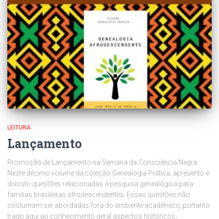
LEITURA
Lançamento
Promoção de Lançamento na Semana da Consciência Negra
Neste décimo volume da coleção Genealogia Prática, apresento e
discuto questões relacionadas à pesquisa genealógica para
famílias brasileiras afrodescendentes. Essas questões não
costumam ser abordadas fora do ambiente acadêmico, portanto
trago aqui ao conhecimento geral aspectos históricos,