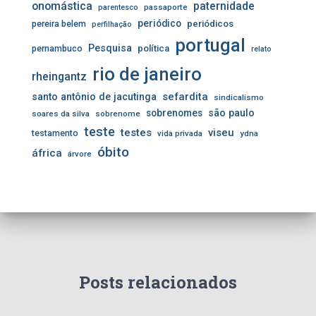
onomástica
paternidade
passaporte
parentesco
periódico
pereira belem
periódicos
perfilhação
portugal
Pesquisa
pernambuco
política
relato
rio de janeiro
rheingantz
sefardita
santo antônio de jacutinga
sindicalismo
sobrenomes
são paulo
soares da silva
sobrenome
teste
testes
viseu
testamento
vida privada
ydna
óbito
áfrica
árvore
Posts relacionados