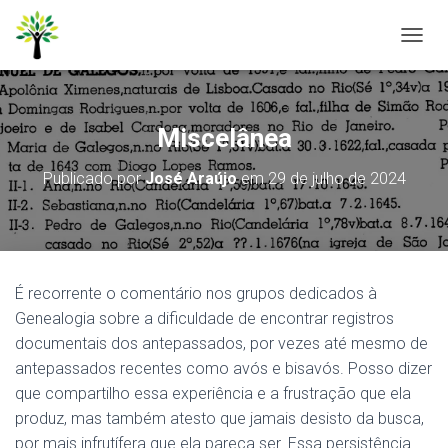
A
L
T
E
R
Miscelânea
N
A
Publicado por
José Araújo
em
29 de julho de 2024
R
N
A
V
E
G
É recorrente o comentário nos grupos dedicados à
A
Ç
Genealogia sobre a dificuldade de encontrar registros
Ã
documentais dos antepassados, por vezes até mesmo de
O
antepassados recentes como avós e bisavós. Posso dizer
que compartilho essa experiência e a frustração que ela
produz, mas também atesto que jamais desisto da busca,
por mais infrutífera que ela pareça ser. Essa persistência