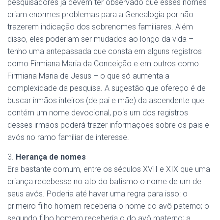
pesquisadores já devem ter observado que esses nomes
criam enormes problemas para a Genealogia por não
trazerem indicação dos sobrenomes familiares. Além
disso, eles poderiam ser mudados ao longo da vida –
tenho uma antepassada que consta em alguns registros
como Firmiana Maria da Conceição e em outros como
Firmiana Maria de Jesus – o que só aumenta a
complexidade da pesquisa. A sugestão que ofereço é de
buscar irmãos inteiros (de pai e mãe) da ascendente que
contém um nome devocional, pois um dos registros
desses irmãos poderá trazer informações sobre os pais e
avós no ramo familiar de interesse.
3.
Herança de nomes
Era bastante comum, entre os séculos XVII e XIX que uma
criança recebesse no ato do batismo o nome de um de
seus avós. Poderia até haver uma regra para isso: o
primeiro filho homem receberia o nome do avô paterno; o
segundo filho homem receberia o do avô materno; a