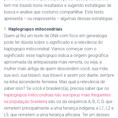
tem me trazido bons resultados e sugerido estratégias de
busca e análise que costumo compartilhar. Este texto
apresenta – ou reapresenta – algumas dessas estratégias.
1.
Haplogrupos mitocondriais
Quem já fez um teste de DNA com foco em genealogia
pode ter dúvida sobre o significado e a relevância do
haplogrupo mitocondrial. Vamos começar com o
significado: esse haplogrupo indica a origem geográfica
aproximada da antepassada mais remota, ou seja, a
mulher mais antiga de quem descendem você, sua mãe,
sua avó, sua bisavó, sua trisavó e assim por diante, sempre
na linha ascendente feminina. Mas qual a relevância de
saber isso? Se você é brasileiro(a), precisa saber que os
haplogrupos mitocondriais não europeus mais frequentes
na população brasileira
são os da sequência A, B, C, D, que
remetem principalmente a uma herança indígena; e L1, L2 e
L3, que remetem a uma herança africana. Ter um desses