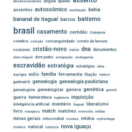
assento
angola
apelido
afrodescendente
autossômico
assentos
bahia
averbação
batismo
bananal de itaguaí
barcos
brasil
casamento
certidão
Cidadania
coimbra
consanguinidade
correio da lavoura
coleção
cristão-novo
dna
documentos
costumes
curso
dom pedro
dom miguel
emigração
endogamia
escravidão
estratégia
estratégias
etnia
família
ferramenta
exílio
europa
filiação
futebol
genealogia
genealogia paulistana
gedmatch
genética
genera
genealogizar
genealogista
germil
inquisição
guerra
hemeroteca
inglaterra
inventário
liberalismo
inteligência artificial
itaguaí
livro
match
matches
marapicu
memória
militar
minas gerais
mtdna
mitocondrial
moraes
myheritage
nova iguaçu
natural
médico
nobreza