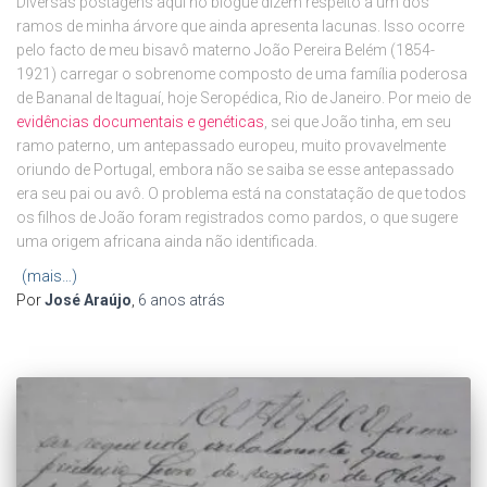
Diversas postagens aqui no blogue dizem respeito a um dos
ramos de minha árvore que ainda apresenta lacunas. Isso ocorre
pelo facto de meu bisavô materno João Pereira Belém (1854-
1921) carregar o sobrenome composto de uma família poderosa
de Bananal de Itaguaí, hoje Seropédica, Rio de Janeiro. Por meio de
evidências documentais e genéticas
, sei que João tinha, em seu
ramo paterno, um antepassado europeu, muito provavelmente
oriundo de Portugal, embora não se saiba se esse antepassado
era seu pai ou avô. O problema está na constatação de que todos
os filhos de João foram registrados como pardos, o que sugere
uma origem africana ainda não identificada.
(mais…)
Por
José Araújo
,
6 anos
atrás