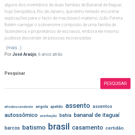
alguns dos inventários de duas famílias de Bananal de Itaguaí,
hoje Seropédica, Rio de Janeiro, que tenho tentado encontrar
explicações para o facto de meu bisavó materno João Pereira
Belém carregar o sobrenome composto de uma família de
fazendeiros e proprietários de escravos, embora ele mesmo
pudesse descender de pessoas escravizadas.
(mais…)
Por
José Araújo
,
6 anos
atrás
Pesquisar
PESQUISAR
assento
assentos
angola
apelido
afrodescendente
autossômico
bananal de itaguaí
bahia
averbação
brasil
batismo
casamento
barcos
certidão