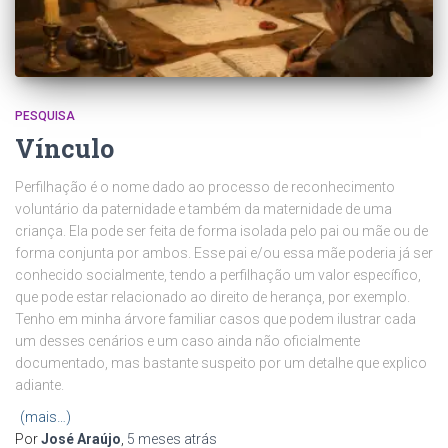
PESQUISA
Vínculo
Perfilhação é o nome dado ao processo de reconhecimento
voluntário da paternidade e também da maternidade de uma
criança. Ela pode ser feita de forma isolada pelo pai ou mãe ou de
forma conjunta por ambos. Esse pai e/ou essa mãe poderia já ser
conhecido socialmente, tendo a perfilhação um valor específico,
que pode estar relacionado ao direito de herança, por exemplo.
Tenho em minha árvore familiar casos que podem ilustrar cada
um desses cenários e um caso ainda não oficialmente
documentado, mas bastante suspeito por um detalhe que explico
adiante.
(mais…)
Por
José Araújo
,
5 meses
atrás