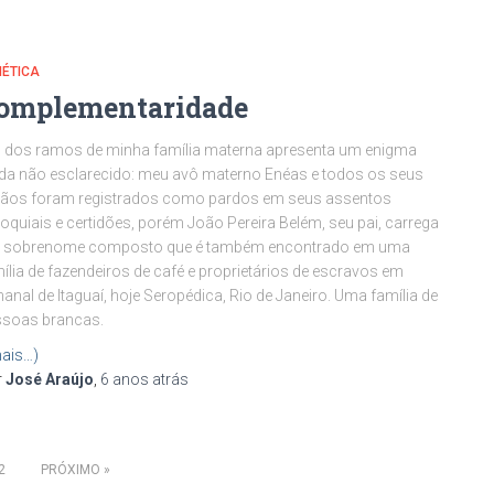
NÉTICA
omplementaridade
dos ramos de minha família materna apresenta um enigma
da não esclarecido: meu avô materno Enéas e todos os seus
mãos foram registrados como pardos em seus assentos
oquiais e certidões, porém João Pereira Belém, seu pai, carrega
 sobrenome composto que é também encontrado em uma
ília de fazendeiros de café e proprietários de escravos em
anal de Itaguaí, hoje Seropédica, Rio de Janeiro. Uma família de
ssoas brancas.
ais…)
r
José Araújo
,
6 anos
atrás
2
PRÓXIMO