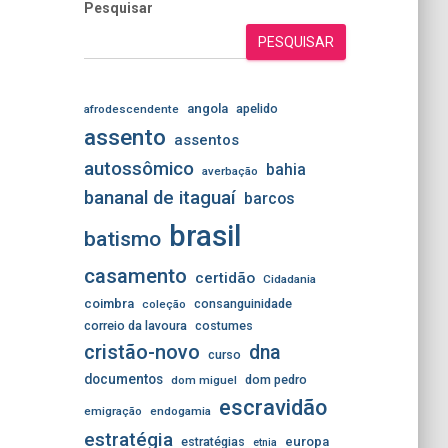
Pesquisar
PESQUISAR
angola
apelido
afrodescendente
assento
assentos
autossômico
bahia
averbação
bananal de itaguaí
barcos
brasil
batismo
casamento
certidão
Cidadania
coimbra
consanguinidade
coleção
correio da lavoura
costumes
cristão-novo
dna
curso
documentos
dom pedro
dom miguel
escravidão
emigração
endogamia
estratégia
estratégias
europa
etnia