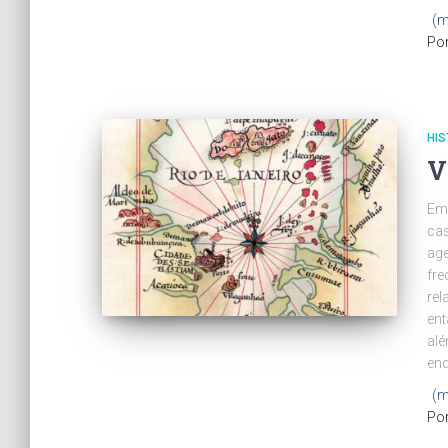
(m
Po
HIS
V
Emb
cas
age
fre
rel
ent
alé
end
(m
Po