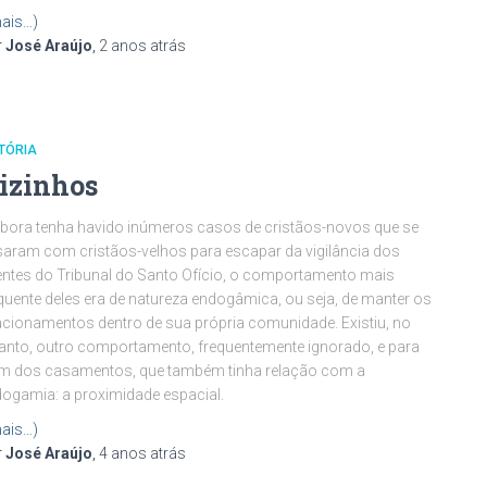
ais…)
r
José Araújo
,
2 anos
atrás
TÓRIA
izinhos
ora tenha havido inúmeros casos de cristãos-novos que se
aram com cristãos-velhos para escapar da vigilância dos
ntes do Tribunal do Santo Ofício, o comportamento mais
quente deles era de natureza endogâmica, ou seja, de manter os
acionamentos dentro de sua própria comunidade. Existiu, no
anto, outro comportamento, frequentemente ignorado, e para
m dos casamentos, que também tinha relação com a
ogamia: a proximidade espacial.
ais…)
r
José Araújo
,
4 anos
atrás