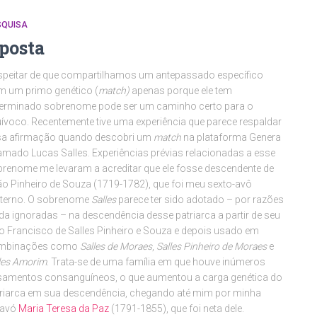
SQUISA
posta
peitar de que compartilhamos um antepassado específico
 um primo genético (
match)
apenas porque ele tem
terminado sobrenome pode ser um caminho certo para o
ívoco. Recentemente tive uma experiência que parece respaldar
sa afirmação quando descobri um
match
na plataforma Genera
mado Lucas Salles. Experiências prévias relacionadas a esse
renome me levaram a acreditar que ele fosse descendente de
o Pinheiro de Souza (1719-1782), que foi meu sexto-avô
terno. O sobrenome
Salles
parece ter sido adotado – por razões
da ignoradas – na descendência desse patriarca a partir de seu
o Francisco de Salles Pinheiro e Souza e depois usado em
mbinações como
Salles de Moraes
,
Salles Pinheiro de Moraes
e
les Amorim
. Trata-se de uma família em que houve inúmeros
amentos consanguíneos, o que aumentou a carga genética do
riarca em sua descendência, chegando até mim por minha
ravó
Maria Teresa da Paz
(1791-1855), que foi neta dele.