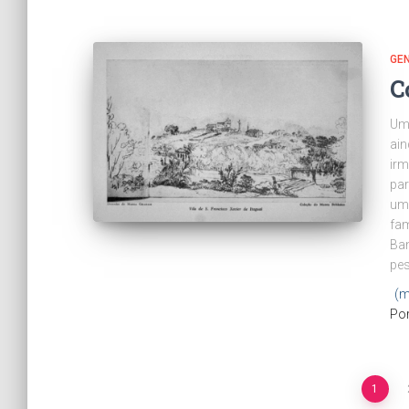
GE
C
Um 
ain
ir
par
um
fam
Ban
pe
(m
Po
Paginação
1