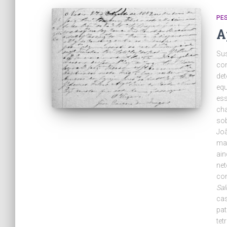
PE
A
Sus
com
de
equ
es
cha
sob
Joã
ma
ain
net
co
Sal
cas
pat
tet