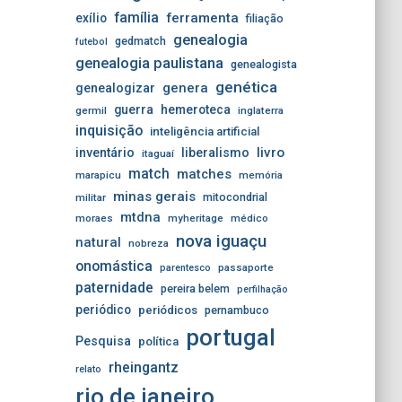
família
ferramenta
exílio
filiação
genealogia
gedmatch
futebol
genealogia paulistana
genealogista
genética
genera
genealogizar
guerra
hemeroteca
germil
inglaterra
inquisição
inteligência artificial
livro
inventário
liberalismo
itaguaí
match
matches
marapicu
memória
minas gerais
mitocondrial
militar
mtdna
moraes
myheritage
médico
nova iguaçu
natural
nobreza
onomástica
passaporte
parentesco
paternidade
pereira belem
perfilhação
periódico
periódicos
pernambuco
portugal
Pesquisa
política
rheingantz
relato
rio de janeiro