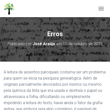
A
L
T
E
R
Erros
N
A
Publicado por
José Araújo
em
10 de outubro de 2022
R
N
A
V
E
G
A leitura de assentos paroquiais costuma ser um problema
A
Ç
para quem se inicia na pesquisa genealógica. Além de
Ã
originais parcialmente devorados por insetos ou mesmo
O
pela química da tinta que era usada e destruía o papel ou
atravessava a folha, dificultando ou simplesmente
impedindo a leitura do texto, havia ainda o fator da grafia
antiga, que embora seja algo complexo, é passível de