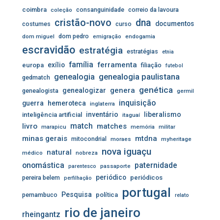
coimbra
consanguinidade
correio da lavoura
coleção
cristão-novo
dna
documentos
costumes
curso
dom pedro
dom miguel
emigração
endogamia
escravidão
estratégia
estratégias
etnia
família
ferramenta
exílio
europa
filiação
futebol
genealogia
genealogia paulistana
gedmatch
genética
genera
genealogizar
genealogista
germil
inquisição
guerra
hemeroteca
inglaterra
inventário
liberalismo
inteligência artificial
itaguaí
livro
match
matches
marapicu
memória
militar
minas gerais
mtdna
mitocondrial
moraes
myheritage
nova iguaçu
natural
médico
nobreza
onomástica
paternidade
passaporte
parentesco
periódico
pereira belem
periódicos
perfilhação
portugal
Pesquisa
pernambuco
política
relato
rio de janeiro
rheingantz