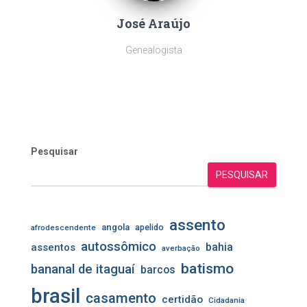
José Araújo
Genealogista
Pesquisar
PESQUISAR
assento
angola
apelido
afrodescendente
autossômico
assentos
bahia
averbação
batismo
bananal de itaguaí
barcos
brasil
casamento
certidão
Cidadania