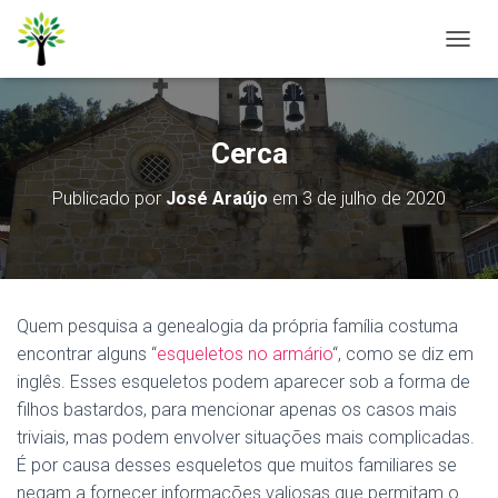
A
L
T
E
R
Cerca
N
A
Publicado por
José Araújo
em
3 de julho de 2020
R
N
A
V
E
G
Quem pesquisa a genealogia da própria família costuma
A
Ç
encontrar alguns “
esqueletos no armário
“, como se diz em
Ã
inglês. Esses esqueletos podem aparecer sob a forma de
O
filhos bastardos, para mencionar apenas os casos mais
triviais, mas podem envolver situações mais complicadas.
É por causa desses esqueletos que muitos familiares se
negam a fornecer informações valiosas que permitam o