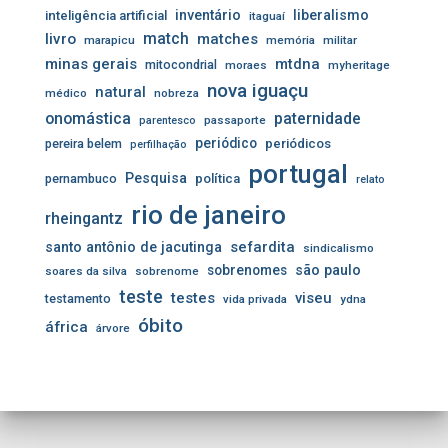
inventário
liberalismo
inteligência artificial
itaguaí
livro
match
matches
marapicu
memória
militar
minas gerais
mtdna
mitocondrial
moraes
myheritage
nova iguaçu
natural
médico
nobreza
onomástica
paternidade
passaporte
parentesco
periódico
pereira belem
periódicos
perfilhação
portugal
Pesquisa
pernambuco
política
relato
rio de janeiro
rheingantz
sefardita
santo antônio de jacutinga
sindicalismo
sobrenomes
são paulo
soares da silva
sobrenome
teste
testes
viseu
testamento
vida privada
ydna
óbito
áfrica
árvore