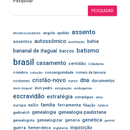
Pesquisar
PESQUISAR
assento
angola
apelido
afrodescendente
autossômico
assentos
bahia
averbação
batismo
bananal de itaguaí
barcos
brasil
casamento
certidão
Cidadania
coimbra
consanguinidade
correio da lavoura
coleção
cristão-novo
dna
documentos
costumes
curso
dom pedro
dom miguel
emigração
endogamia
escravidão
estratégia
estratégias
etnia
família
ferramenta
exílio
europa
filiação
futebol
genealogia
genealogia paulistana
gedmatch
genética
genera
genealogizar
genealogista
germil
inquisição
guerra
hemeroteca
inglaterra