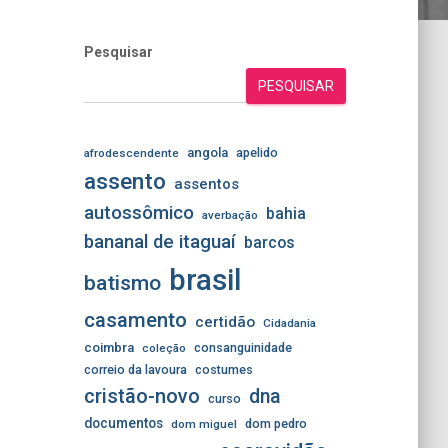
Pesquisar
PESQUISAR
angola
apelido
afrodescendente
assento
assentos
autossômico
bahia
averbação
bananal de itaguaí
barcos
brasil
batismo
casamento
certidão
Cidadania
coimbra
consanguinidade
coleção
correio da lavoura
costumes
cristão-novo
dna
curso
documentos
dom pedro
dom miguel