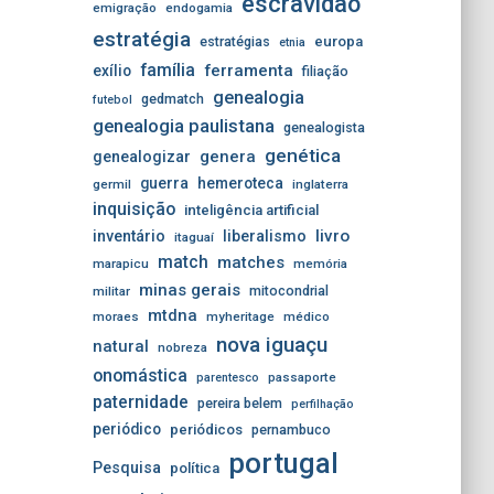
escravidão
emigração
endogamia
estratégia
estratégias
europa
etnia
família
ferramenta
exílio
filiação
genealogia
gedmatch
futebol
genealogia paulistana
genealogista
genética
genera
genealogizar
guerra
hemeroteca
germil
inglaterra
inquisição
inteligência artificial
livro
inventário
liberalismo
itaguaí
match
matches
marapicu
memória
minas gerais
mitocondrial
militar
mtdna
moraes
myheritage
médico
nova iguaçu
natural
nobreza
onomástica
passaporte
parentesco
paternidade
pereira belem
perfilhação
periódico
periódicos
pernambuco
portugal
Pesquisa
política