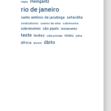
rheingantz
relato
rio de janeiro
sefardita
santo antônio de jacutinga
sindicalismo
soares da silva
sobrenome
sobrenomes
são paulo
testamento
teste
testes
viseu
vida privada
ydna
óbito
áfrica
árvore