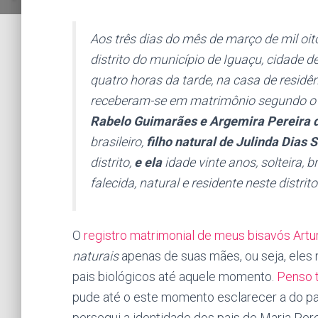
Aos três dias do mês de março de mil oit
distrito do município de Iguaçu, cidade
quatro horas da tarde, na casa de residê
receberam-se em matrimônio segundo o
Rabelo Guimarães e Argemira Pereira da
brasileiro,
filho natural de Julinda Dias 
distrito,
e ela
idade vinte anos, solteira, br
falecida, natural e residente neste distrito
O
registro matrimonial de meus bisavós Artu
naturais
apenas de suas mães, ou seja, eles
pais biológicos até aquele momento.
Penso t
pude até o este momento esclarecer a do p
persegui a identidade dos pais de Maria Pere