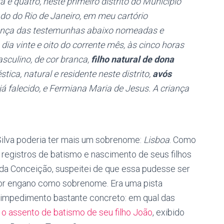
 e quatro, neste primeiro distrito do Município
o do Rio de Janeiro, em meu cartório
ença das testemunhas abaixo nomeadas e
dia vinte e oito do corrente mês, às cinco horas
sculino, de cor branca,
filho natural de dona
tica, natural e residente neste distrito,
avós
 já falecido, e Fermiana Maria de Jesus. A criança
Silva poderia ter mais um sobrenome:
Lisboa
. Como
egistros de batismo e nascimento de seus filhos
da Conceição, suspeitei de que essa pudesse ser
 por engano como sobrenome. Era uma pista
m impedimento bastante concreto: em qual das
e
o assento de batismo de seu filho João
, exibido