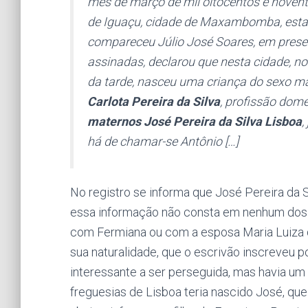
mês de março de mil oitocentos e noventa
de Iguaçu, cidade de Maxambomba, estad
compareceu Júlio José Soares, em pres
assinadas, declarou que nesta cidade, no 
da tarde, nasceu uma criança do sexo ma
Carlota Pereira da Silva
, profissão domés
maternos José Pereira da Silva Lisboa
,
há de chamar-se Antônio […]
No registro se informa que José Pereira da 
essa informação não consta em nenhum dos r
com Fermiana ou com a esposa Maria Luiza 
sua naturalidade, que o escrivão inscreveu
interessante a ser perseguida, mas havia u
freguesias de Lisboa teria nascido José, qu