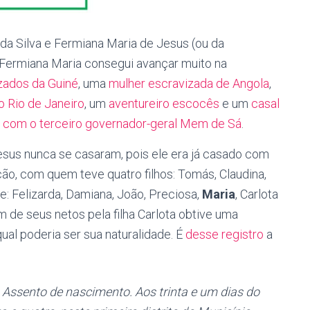
da Silva e Fermiana Maria de Jesus (ou da
 Fermiana Maria consegui avançar muito na
zados da Guiné
, uma
mulher escravizada de Angola
,
o Rio de Janeiro
, um
aventureiro escocês
e um
casal
to com o terceiro governador-geral Mem de Sá
.
esus nunca se casaram, pois ele era já casado com
o, com quem teve quatro filhos: Tomás, Claudina,
e: Felizarda, Damiana, João, Preciosa,
Maria
, Carlota
 de seus netos pela filha Carlota obtive uma
al poderia ser sua naturalidade. É
desse registro
a
Assento de nascimento. Aos trinta e um dias do