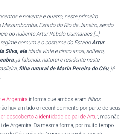
ocentos e noventa e quatro, neste primeiro
 de Maxambomba, Estado do Rio de Janeiro, sendo
ncia do nubente Artur Rabelo Guimarães […]
 regime comum e o costume do Estado
Artur
 Silva, ele
idade vinte e cinco anos, solteiro,
Seabra
, já falecida, natural e residente neste
asileira,
filha natural de Maria Pereira do Céu
, já
.
r e Argemira
informa que ambos eram
filhos
 não haviam tido o reconhecimento por parte de seus
er descoberto a identidade do pai de Artur
, mas não
ai de Argemira. Da mesma forma, por muito tempo
ira do Céu, mãe de Argemira e minha trisavó.