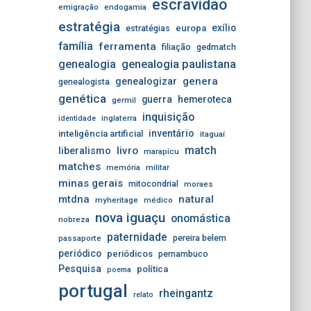
escravidão
emigração
endogamia
estratégia
exílio
estratégias
europa
família
ferramenta
filiação
gedmatch
genealogia
genealogia paulistana
genera
genealogizar
genealogista
genética
guerra
hemeroteca
germil
inquisição
inglaterra
identidade
inventário
inteligência artificial
itaguaí
match
livro
liberalismo
marapicu
matches
memória
militar
minas gerais
mitocondrial
moraes
mtdna
natural
myheritage
médico
nova iguaçu
onomástica
nobreza
paternidade
pereira belem
passaporte
periódico
periódicos
pernambuco
Pesquisa
política
poema
portugal
rheingantz
relato