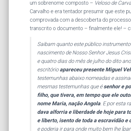
um sobrenome composto –
Veloso de Carv
Carvalho e era tentador presumir que este pu
comprovada com a descoberta do processo ma
transcrito o documento – finalmente ele! – cu
Saibam quanto este público instrumento 
nascimento de Nosso Senhor Jesus Cristo
e quatro dias do mês de julho do dito an
escritório
apareceu presente Miguel Vel
testemunhas abaixo nomeadas e assinada
mesmas testemunhas que é
senhor e p
filho, que tivera, em tempo que ele out
nome Maria, nação Angola
. E por esta r
dava alforria e liberdade de hoje para t
e liberto, isento de toda a escravidão e
e poderia ir para onde muito bem lhe [p