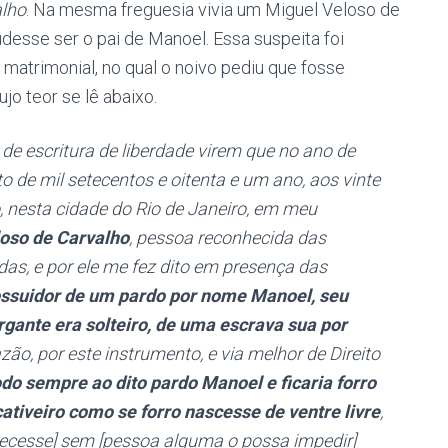
alho
. Na mesma freguesia vivia um Miguel Veloso de
desse ser o pai de Manoel. Essa suspeita foi
trimonial, no qual o noivo pediu que fosse
jo teor se lê abaixo.
de escritura de liberdade virem que no ano de
 de mil setecentos e oitenta e um ano, aos vinte
o, nesta cidade do Rio de Janeiro, em meu
oso de Carvalho
, pessoa reconhecida das
s, e por ele me fez dito em presença das
ossuidor de um pardo por nome Manoel, seu
organte era solteiro, de uma escrava sua por
azão, por este instrumento, e via melhor de Direito
odo sempre ao dito pardo Manoel e ficaria forro
 cativeiro como se forro nascesse de ventre livre
,
arecesse] sem [pessoa alguma o possa impedir]