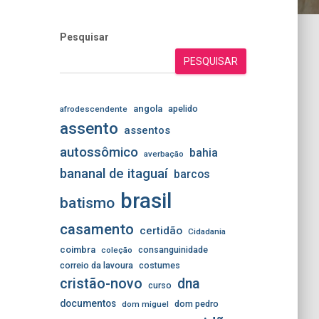
Pesquisar
PESQUISAR
angola
apelido
afrodescendente
assento
assentos
autossômico
bahia
averbação
bananal de itaguaí
barcos
brasil
batismo
casamento
certidão
Cidadania
coimbra
consanguinidade
coleção
correio da lavoura
costumes
cristão-novo
dna
curso
documentos
dom pedro
dom miguel