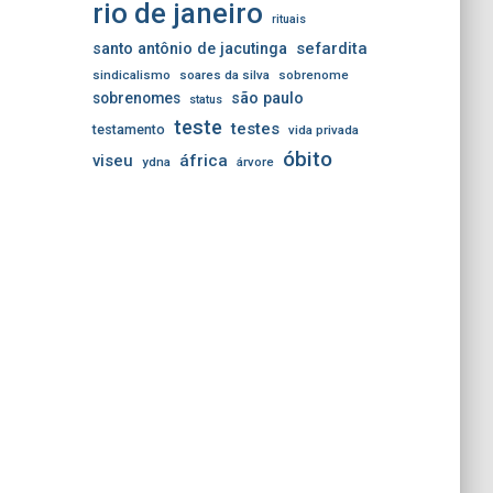
rio de janeiro
rituais
sefardita
santo antônio de jacutinga
sindicalismo
soares da silva
sobrenome
sobrenomes
são paulo
status
teste
testes
testamento
vida privada
óbito
viseu
áfrica
ydna
árvore