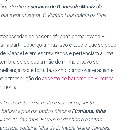
ilha do dito,
escravos de D. Inês de Muniz de
 dia e era ut supra. O Vigário Luiz Inácio de Pina.
antepassadas de origem africana comprovada –
asil a partir de Angola, mas isso é tudo o que se pode
s de Manoel eram escravizados e pertenciam a uma
Lembra-se de que a mãe de minha trisavó se
melhança não é fortuita, como comprovarei adiante
s à transcrição do
assento de batismo de Firmiana
,
imonial.
mil setecentos e setenta e seis anos, nesta
 batizei e pus os santos óleos a
Firmiana, filha
quinze do dito mês. Foram padrinhos o capitão
isca, solteira, filha de D. Inácia Maria Tavares,