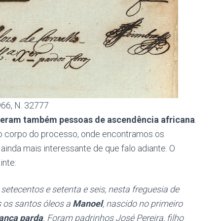
66, N. 32777
 eram também pessoas de ascendência africana
.
no corpo do processo, onde encontramos os
inda mais interessante de que falo adiante. O
inte:
setecentos e setenta e seis, nesta freguesia de
s os santos óleos a
Manoel
, nascido no primeiro
iança parda
. Foram padrinhos José Pereira, filho