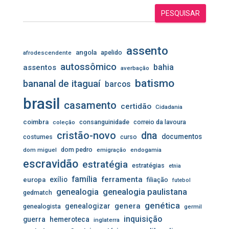
PESQUISAR
assento
angola
apelido
afrodescendente
autossômico
assentos
bahia
averbação
batismo
bananal de itaguaí
barcos
brasil
casamento
certidão
Cidadania
coimbra
consanguinidade
correio da lavoura
coleção
cristão-novo
dna
documentos
costumes
curso
dom pedro
dom miguel
emigração
endogamia
escravidão
estratégia
estratégias
etnia
família
ferramenta
exílio
europa
filiação
futebol
genealogia
genealogia paulistana
gedmatch
genética
genera
genealogizar
genealogista
germil
inquisição
guerra
hemeroteca
inglaterra