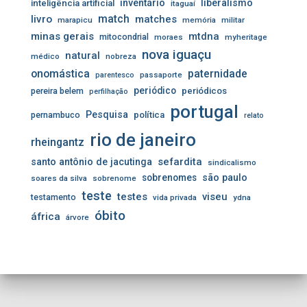
inventário
liberalismo
inteligência artificial
itaguaí
livro
match
matches
marapicu
memória
militar
minas gerais
mtdna
mitocondrial
moraes
myheritage
nova iguaçu
natural
médico
nobreza
onomástica
paternidade
passaporte
parentesco
periódico
pereira belem
periódicos
perfilhação
portugal
Pesquisa
pernambuco
política
relato
rio de janeiro
rheingantz
sefardita
santo antônio de jacutinga
sindicalismo
sobrenomes
são paulo
soares da silva
sobrenome
teste
testes
viseu
testamento
vida privada
ydna
óbito
áfrica
árvore