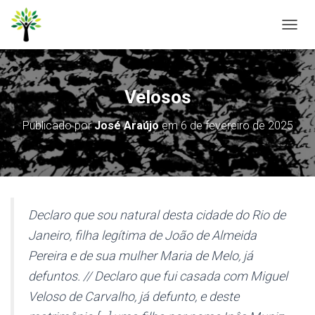
A
L
T
E
R
Velosos
N
A
Publicado por
José Araújo
em
6 de fevereiro de 2025
R
N
A
V
E
G
A
Declaro que sou natural desta cidade do Rio de
Ç
Janeiro, filha legítima de João de Almeida
Ã
O
Pereira e de sua mulher Maria de Melo, já
defuntos. // Declaro que fui casada com Miguel
Veloso de Carvalho, já defunto, e deste