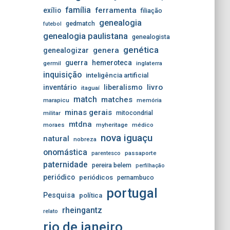
família
ferramenta
exílio
filiação
genealogia
gedmatch
futebol
genealogia paulistana
genealogista
genética
genera
genealogizar
guerra
hemeroteca
germil
inglaterra
inquisição
inteligência artificial
livro
inventário
liberalismo
itaguaí
match
matches
marapicu
memória
minas gerais
mitocondrial
militar
mtdna
moraes
myheritage
médico
nova iguaçu
natural
nobreza
onomástica
passaporte
parentesco
paternidade
pereira belem
perfilhação
periódico
periódicos
pernambuco
portugal
Pesquisa
política
rheingantz
relato
rio de janeiro