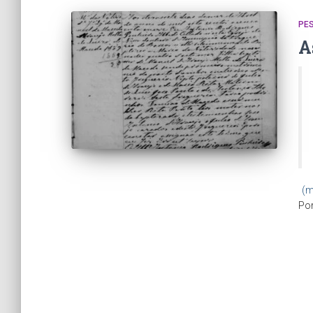
PE
A
(m
Po