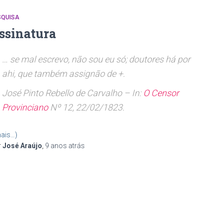
SQUISA
ssinatura
… se mal escrevo, não sou eu só; doutores há por
ahi, que também assignão de +.
José Pinto Rebello de Carvalho – In:
O Censor
Provinciano
Nº 12, 22/02/1823.
ais…)
r
José Araújo
,
9 anos
atrás