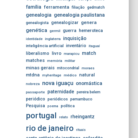
família
ferramenta
filiação
gedmatch
genealogia
genealogia paulistana
genera
genealogizar
genealogista
genética
guerra
hemeroteca
germil
inquisição
inglaterra
identidade
inventário
inteligência artificial
itaguaí
match
livro
liberalismo
marapicu
matches
memória
militar
minas gerais
mitocondrial
moraes
mtdna
natural
myheritage
médico
nova iguaçu
onomástica
nobreza
paternidade
pereira belem
passaporte
periódico
periódicos
pernambuco
Pesquisa
política
poema
portugal
rheingantz
relato
rio de janeiro
rituais