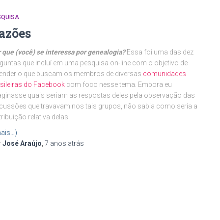
SQUISA
azões
 que (você) se interessa por genealogia?
Essa foi uma das dez
guntas que incluí em uma pesquisa on-line com o objetivo de
tender o que buscam os membros de diversas
comunidades
sileiras do Facebook
com foco nesse tema. Embora eu
ginasse quais seriam as respostas deles pela observação das
cussões que travavam nos tais grupos, não sabia como seria a
tribuição relativa delas.
ais…)
r
José Araújo
,
7 anos
atrás