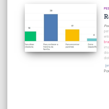
PE
R
Por
per
en
bra
ima
dis
dis
(m
Po