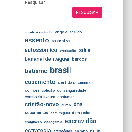
Pesquisar
PESQUISAR
angola
apelido
afrodescendente
assento
assentos
autossômico
bahia
averbação
bananal de itaguaí
barcos
brasil
batismo
casamento
certidão
Cidadania
coimbra
consanguinidade
coleção
correio da lavoura
costumes
cristão-novo
dna
curso
documentos
dom pedro
dom miguel
escravidão
emigração
endogamia
estratégia
exílio
estratégias
europa