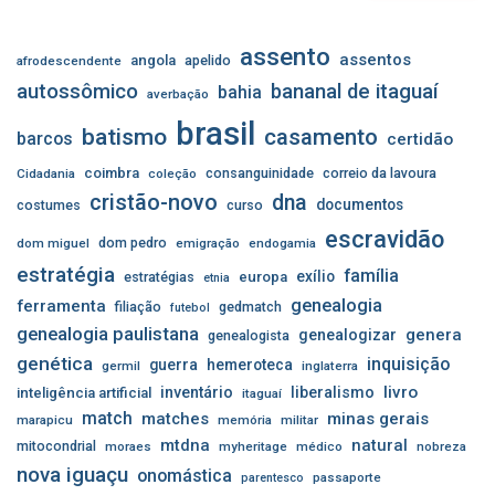
assento
assentos
angola
apelido
afrodescendente
autossômico
bananal de itaguaí
bahia
averbação
brasil
batismo
casamento
barcos
certidão
coimbra
consanguinidade
correio da lavoura
Cidadania
coleção
cristão-novo
dna
documentos
costumes
curso
escravidão
dom pedro
dom miguel
emigração
endogamia
estratégia
família
exílio
estratégias
europa
etnia
genealogia
ferramenta
filiação
gedmatch
futebol
genealogia paulistana
genera
genealogizar
genealogista
genética
inquisição
guerra
hemeroteca
germil
inglaterra
livro
inventário
liberalismo
inteligência artificial
itaguaí
match
matches
minas gerais
marapicu
memória
militar
mtdna
natural
mitocondrial
moraes
myheritage
médico
nobreza
nova iguaçu
onomástica
passaporte
parentesco