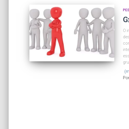
PE
G
O i
des
con
int
ess
gru
(m
Po