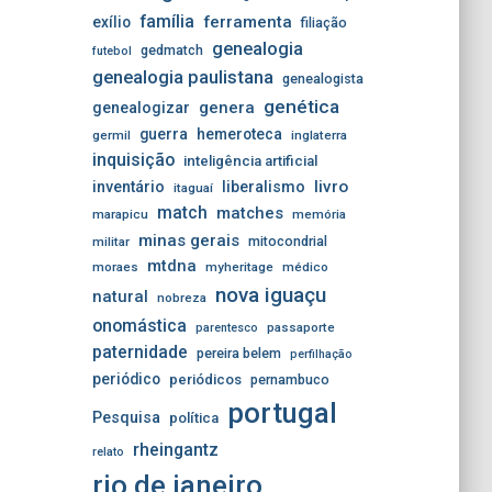
família
ferramenta
exílio
filiação
genealogia
gedmatch
futebol
genealogia paulistana
genealogista
genética
genera
genealogizar
guerra
hemeroteca
germil
inglaterra
inquisição
inteligência artificial
livro
inventário
liberalismo
itaguaí
match
matches
marapicu
memória
minas gerais
mitocondrial
militar
mtdna
moraes
myheritage
médico
nova iguaçu
natural
nobreza
onomástica
passaporte
parentesco
paternidade
pereira belem
perfilhação
periódico
periódicos
pernambuco
portugal
Pesquisa
política
rheingantz
relato
rio de janeiro