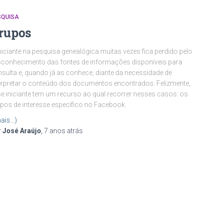
SQUISA
rupos
niciante na pesquisa genealógica muitas vezes fica perdido pelo
conhecimento das fontes de informações disponíveis para
sulta e, quando já as conhece, diante da necessidade de
erpretar o conteúdo dos documentos encontrados. Felizmente,
e iniciante tem um recurso ao qual recorrer nesses casos: os
pos de interesse específico no Facebook.
ais…)
r
José Araújo
,
7 anos
atrás