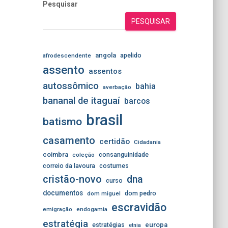
Pesquisar
PESQUISAR
angola
apelido
afrodescendente
assento
assentos
autossômico
bahia
averbação
bananal de itaguaí
barcos
brasil
batismo
casamento
certidão
Cidadania
coimbra
consanguinidade
coleção
correio da lavoura
costumes
cristão-novo
dna
curso
documentos
dom pedro
dom miguel
escravidão
emigração
endogamia
estratégia
estratégias
europa
etnia