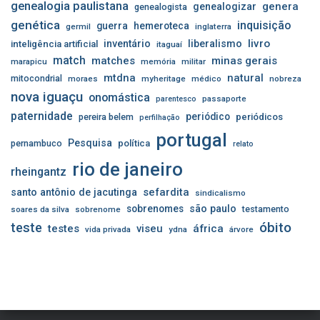
genealogia paulistana
genera
genealogizar
genealogista
genética
inquisição
guerra
hemeroteca
germil
inglaterra
livro
inventário
liberalismo
inteligência artificial
itaguaí
match
matches
minas gerais
marapicu
memória
militar
mtdna
natural
mitocondrial
moraes
myheritage
médico
nobreza
nova iguaçu
onomástica
passaporte
parentesco
paternidade
periódico
pereira belem
periódicos
perfilhação
portugal
Pesquisa
pernambuco
política
relato
rio de janeiro
rheingantz
sefardita
santo antônio de jacutinga
sindicalismo
sobrenomes
são paulo
testamento
soares da silva
sobrenome
óbito
teste
testes
viseu
áfrica
vida privada
ydna
árvore