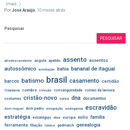
(mais…)
Por
José Araújo
,
10 meses
atrás
Pesquisar
PESQUISAR
assento
assentos
angola
apelido
afrodescendente
autossômico
bananal de itaguaí
bahia
averbação
brasil
batismo
casamento
barcos
certidão
coimbra
consanguinidade
correio da lavoura
Cidadania
coleção
cristão-novo
dna
documentos
costumes
curso
escravidão
dom pedro
dom miguel
emigração
endogamia
estratégia
família
exílio
estratégias
europa
etnia
genealogia
ferramenta
filiação
gedmatch
futebol