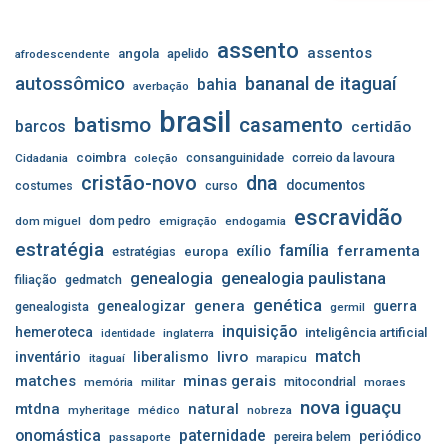
assento
assentos
angola
apelido
afrodescendente
autossômico
bananal de itaguaí
bahia
averbação
brasil
batismo
casamento
barcos
certidão
coimbra
consanguinidade
correio da lavoura
Cidadania
coleção
cristão-novo
dna
documentos
costumes
curso
escravidão
dom pedro
dom miguel
emigração
endogamia
estratégia
família
ferramenta
exílio
estratégias
europa
genealogia
genealogia paulistana
filiação
gedmatch
genética
genera
genealogizar
guerra
genealogista
germil
inquisição
hemeroteca
inteligência artificial
inglaterra
identidade
match
livro
inventário
liberalismo
itaguaí
marapicu
matches
minas gerais
mitocondrial
memória
militar
moraes
nova iguaçu
mtdna
natural
myheritage
médico
nobreza
onomástica
paternidade
periódico
pereira belem
passaporte