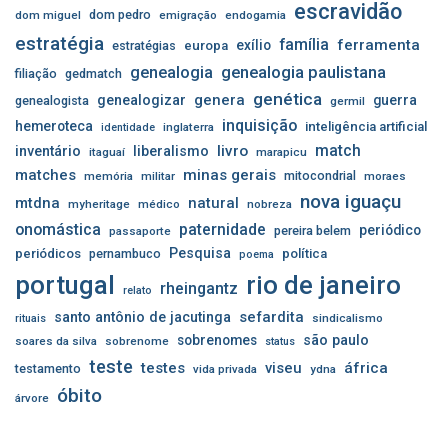
escravidão
dom pedro
dom miguel
emigração
endogamia
estratégia
família
ferramenta
exílio
estratégias
europa
genealogia
genealogia paulistana
filiação
gedmatch
genética
genera
genealogizar
guerra
genealogista
germil
inquisição
hemeroteca
inteligência artificial
inglaterra
identidade
match
livro
inventário
liberalismo
itaguaí
marapicu
matches
minas gerais
mitocondrial
memória
militar
moraes
nova iguaçu
mtdna
natural
myheritage
médico
nobreza
onomástica
paternidade
periódico
pereira belem
passaporte
Pesquisa
periódicos
pernambuco
política
poema
portugal
rio de janeiro
rheingantz
relato
sefardita
santo antônio de jacutinga
sindicalismo
rituais
sobrenomes
são paulo
soares da silva
sobrenome
status
teste
testes
viseu
áfrica
testamento
vida privada
ydna
óbito
árvore