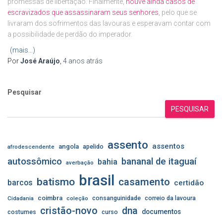
promessas de libertação. Finalmente,
houve ainda casos de
escravizados que assassinaram seus senhores
, pelo que se
livraram dos sofrimentos das lavouras e esperavam contar com
a possibilidade de perdão do imperador.
(mais…)
Por
José Araújo
,
4 anos
atrás
Pesquisar
PESQUISAR
assento
assentos
angola
apelido
afrodescendente
autossômico
bananal de itaguaí
bahia
averbação
brasil
batismo
casamento
barcos
certidão
coimbra
consanguinidade
correio da lavoura
Cidadania
coleção
cristão-novo
dna
documentos
costumes
curso