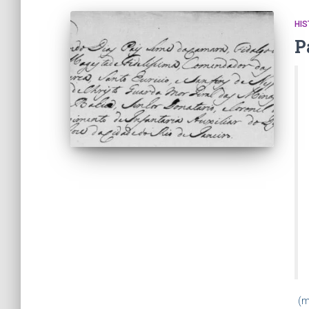
HIS
P
(m