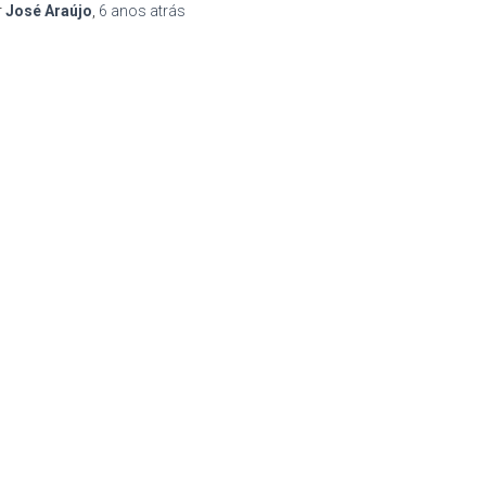
r
José Araújo
,
6 anos
atrás