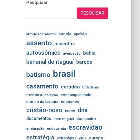
Pesquisar
PESQUISAR
angola
apelido
afrodescendente
assento
assentos
autossômico
bahia
averbação
bananal de itaguaí
barcos
brasil
batismo
casamento
certidão
Cidadania
coimbra
consanguinidade
coleção
correio da lavoura
costumes
cristão-novo
dna
curso
documentos
dom pedro
dom miguel
escravidão
emigração
endogamia
estratégia
estratégias
europa
etnia