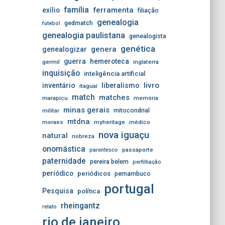
família
ferramenta
exílio
filiação
genealogia
gedmatch
futebol
genealogia paulistana
genealogista
genética
genera
genealogizar
guerra
hemeroteca
germil
inglaterra
inquisição
inteligência artificial
livro
inventário
liberalismo
itaguaí
match
matches
marapicu
memória
minas gerais
mitocondrial
militar
mtdna
moraes
myheritage
médico
nova iguaçu
natural
nobreza
onomástica
passaporte
parentesco
paternidade
pereira belem
perfilhação
periódico
periódicos
pernambuco
portugal
Pesquisa
política
rheingantz
relato
rio de janeiro