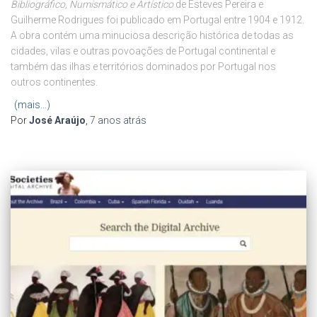
Bibliográfico, Numismático e Artístico
de Esteves Pereira e
Guilherme Rodrigues foi publicado em Portugal entre 1904 e 1912.
A obra contém uma minuciosa descrição histórica de todas as
cidades, vilas e outras povoações de Portugal continental e
também das ilhas e territórios dominados por Portugal nos
outros continentes.
(mais…)
Por
José Araújo
,
7 anos
atrás