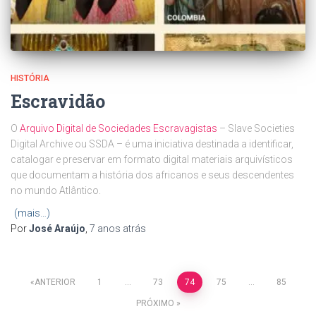
HISTÓRIA
Escravidão
O
Arquivo Digital de Sociedades Escravagistas
– Slave Societies
Digital Archive ou SSDA – é uma iniciativa destinada a identificar,
catalogar e preservar em formato digital materiais arquivísticos
que documentam a história dos africanos e seus descendentes
no mundo Atlântico.
(mais…)
Por
José Araújo
,
7 anos
atrás
Paginação
ANTERIOR
1
…
73
74
75
…
85
PRÓXIMO