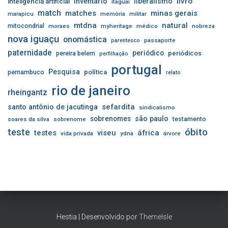
livro
inventário
liberalismo
inteligência artificial
itaguaí
match
matches
minas gerais
marapicu
memória
militar
mtdna
natural
mitocondrial
moraes
myheritage
médico
nobreza
nova iguaçu
onomástica
passaporte
parentesco
paternidade
periódico
pereira belem
periódicos
perfilhação
portugal
Pesquisa
pernambuco
política
relato
rio de janeiro
rheingantz
sefardita
santo antônio de jacutinga
sindicalismo
sobrenomes
são paulo
testamento
soares da silva
sobrenome
óbito
teste
testes
viseu
áfrica
vida privada
ydna
árvore
Hestia | Desenvolvido por
ThemeIsle