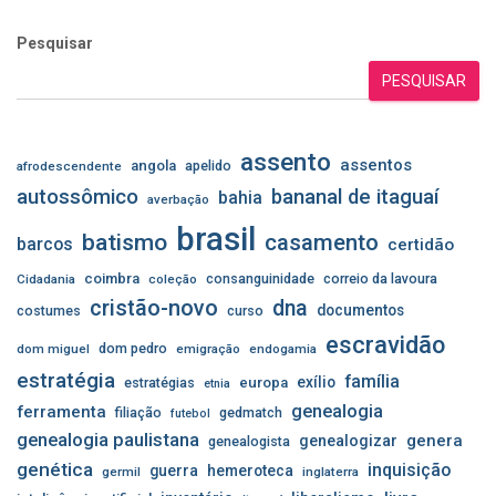
de
Pesquisar
posts
PESQUISAR
assento
assentos
angola
apelido
afrodescendente
autossômico
bananal de itaguaí
bahia
averbação
brasil
batismo
casamento
barcos
certidão
coimbra
consanguinidade
correio da lavoura
Cidadania
coleção
cristão-novo
dna
documentos
costumes
curso
escravidão
dom pedro
dom miguel
emigração
endogamia
estratégia
família
exílio
estratégias
europa
etnia
genealogia
ferramenta
filiação
gedmatch
futebol
genealogia paulistana
genera
genealogizar
genealogista
genética
inquisição
guerra
hemeroteca
germil
inglaterra