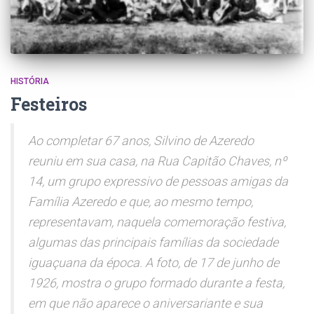
HISTÓRIA
Festeiros
Ao completar 67 anos, Silvino de Azeredo
reuniu em sua casa, na Rua Capitão Chaves, nº
14, um grupo expressivo de pessoas amigas da
Família Azeredo e que, ao mesmo tempo,
representavam, naquela comemoração festiva,
algumas das principais famílias da sociedade
iguaçuana da época. A foto, de 17 de junho de
1926, mostra o grupo formado durante a festa,
em que não aparece o aniversariante e sua