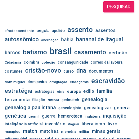
PESQUISAR
assento
assentos
angola
apelido
afrodescendente
autossômico
bananal de itaguaí
bahia
averbação
brasil
batismo
casamento
barcos
certidão
coimbra
consanguinidade
correio da lavoura
Cidadania
coleção
cristão-novo
dna
documentos
costumes
curso
escravidão
dom pedro
dom miguel
emigração
endogamia
estratégia
família
exílio
estratégias
europa
etnia
genealogia
ferramenta
filiação
gedmatch
futebol
genealogia paulistana
genera
genealogizar
genealogista
genética
inquisição
guerra
hemeroteca
germil
inglaterra
livro
inventário
liberalismo
inteligência artificial
itaguaí
match
matches
minas gerais
marapicu
memória
militar
mtdna
natural
mitocondrial
moraes
myheritage
médico
nobreza