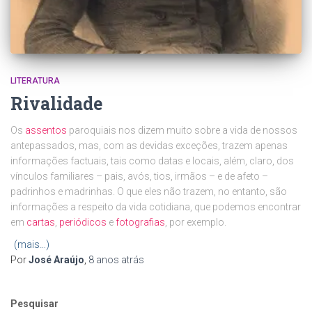
LITERATURA
Rivalidade
Os
assentos
paroquiais nos dizem muito sobre a vida de nossos
antepassados, mas, com as devidas exceções, trazem apenas
informações factuais, tais como datas e locais, além, claro, dos
vínculos familiares – pais, avós, tios, irmãos – e de afeto –
padrinhos e madrinhas. O que eles não trazem, no entanto, são
informações a respeito da vida cotidiana, que podemos encontrar
em
cartas
,
periódicos
e
fotografias
, por exemplo.
(mais…)
Por
José Araújo
,
8 anos
atrás
Pesquisar