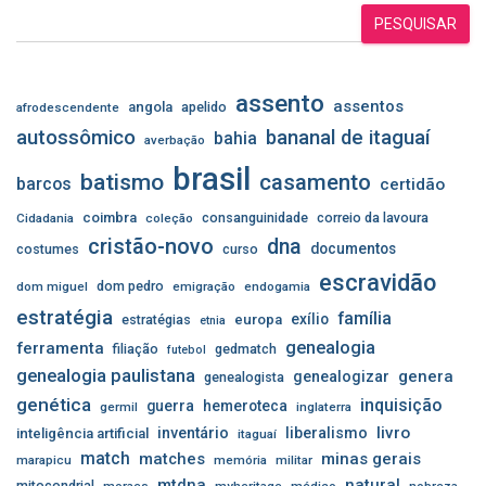
PESQUISAR
assento
assentos
angola
apelido
afrodescendente
autossômico
bananal de itaguaí
bahia
averbação
brasil
batismo
casamento
barcos
certidão
coimbra
consanguinidade
correio da lavoura
Cidadania
coleção
cristão-novo
dna
documentos
costumes
curso
escravidão
dom pedro
dom miguel
emigração
endogamia
estratégia
família
exílio
estratégias
europa
etnia
genealogia
ferramenta
filiação
gedmatch
futebol
genealogia paulistana
genera
genealogizar
genealogista
genética
inquisição
guerra
hemeroteca
germil
inglaterra
livro
inventário
liberalismo
inteligência artificial
itaguaí
match
matches
minas gerais
marapicu
memória
militar
mtdna
natural
mitocondrial
moraes
myheritage
médico
nobreza