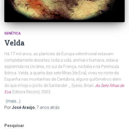
GENÉTICA
Velda
Há 17 mil anos, as planícies da Europa setentrional estavam
completamente desertas; toda a vida, animal e humana, estava
espremida na Ucrânia, no sul da França, na Itália e na Península
Ibérica. Velda, a quarta das sete filhas [de Eva], viveu no norte da
Espanha nas montanhas da Cantábria, alguns quilômetros além
do que é hoje o porto de Santander. _ Sykes, Brian.
As Sete filhas de
Eva
. Editora Record, 2003.
(mais…)
Por
José Araújo
,
7 anos
atrás
Pesquisar