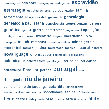
escravidão
dom pedro
dom miguel
emigração
endogamia
estratégia
família
exílio
estratégias
europa
etnia
genealogia
ferramenta
filiação
gedmatch
futebol
genealogia paulistana
genera
genealogizar
genealogista
genética
inquisição
guerra
hemeroteca
germil
inglaterra
livro
inventário
liberalismo
inteligência artificial
itaguaí
match
matches
minas gerais
marapicu
memória
militar
mtdna
natural
mitocondrial
moraes
myheritage
médico
nobreza
nova iguaçu
onomástica
passaporte
parentesco
paternidade
periódico
pereira belem
periódicos
perfilhação
portugal
Pesquisa
pernambuco
política
relato
rio de janeiro
rheingantz
sefardita
santo antônio de jacutinga
sindicalismo
sobrenomes
são paulo
testamento
soares da silva
sobrenome
óbito
teste
testes
viseu
áfrica
vida privada
ydna
árvore