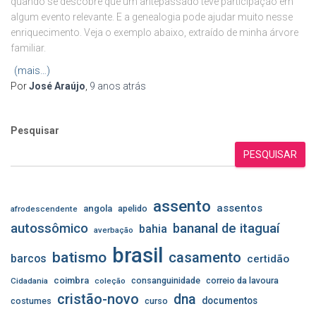
quando se descobre que um antepassado teve participação em
algum evento relevante. E a genealogia pode ajudar muito nesse
enriquecimento. Veja o exemplo abaixo, extraído de minha árvore
familiar.
(mais…)
Por
José Araújo
,
9 anos
atrás
Pesquisar
PESQUISAR
assento
assentos
angola
apelido
afrodescendente
autossômico
bananal de itaguaí
bahia
averbação
brasil
batismo
casamento
barcos
certidão
coimbra
consanguinidade
correio da lavoura
Cidadania
coleção
cristão-novo
dna
documentos
costumes
curso