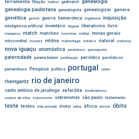
genealogia
ferramenta
filiação
gedmatch
futebol
genealogia paulistana
genera
genealogizar
genealogista
genética
inquisição
guerra
hemeroteca
germil
inglaterra
livro
inventário
liberalismo
inteligência artificial
itaguaí
match
matches
minas gerais
marapicu
memória
militar
mtdna
natural
mitocondrial
moraes
myheritage
médico
nobreza
nova iguaçu
onomástica
passaporte
parentesco
paternidade
periódico
pereira belem
periódicos
perfilhação
portugal
Pesquisa
pernambuco
política
relato
rio de janeiro
rheingantz
sefardita
santo antônio de jacutinga
sindicalismo
sobrenomes
são paulo
testamento
soares da silva
sobrenome
óbito
teste
testes
viseu
áfrica
vida privada
ydna
árvore