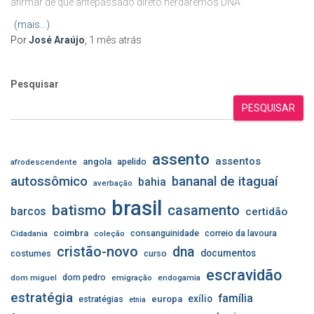
afirmar de que antepassado direto herdaremos DNA.
(mais…)
Por
José Araújo
,
1 mês
atrás
Pesquisar
PESQUISAR
assento
assentos
angola
apelido
afrodescendente
autossômico
bananal de itaguaí
bahia
averbação
brasil
batismo
casamento
barcos
certidão
coimbra
consanguinidade
correio da lavoura
Cidadania
coleção
cristão-novo
dna
documentos
costumes
curso
escravidão
dom pedro
dom miguel
emigração
endogamia
estratégia
família
exílio
estratégias
europa
etnia