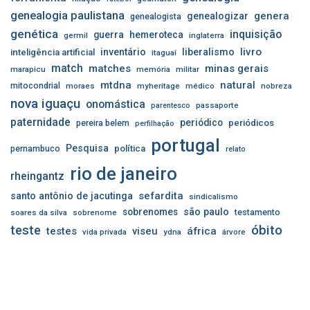
genealogia paulistana
genera
genealogizar
genealogista
genética
inquisição
guerra
hemeroteca
germil
inglaterra
livro
inventário
liberalismo
inteligência artificial
itaguaí
match
matches
minas gerais
marapicu
memória
militar
mtdna
natural
mitocondrial
moraes
myheritage
médico
nobreza
nova iguaçu
onomástica
passaporte
parentesco
paternidade
periódico
pereira belem
periódicos
perfilhação
portugal
Pesquisa
pernambuco
política
relato
rio de janeiro
rheingantz
sefardita
santo antônio de jacutinga
sindicalismo
sobrenomes
são paulo
testamento
soares da silva
sobrenome
óbito
teste
testes
viseu
áfrica
vida privada
ydna
árvore