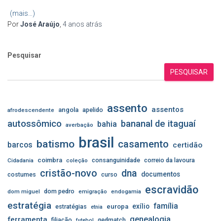
(mais…)
Por
José Araújo
,
4 anos
atrás
Pesquisar
PESQUISAR
assento
assentos
angola
apelido
afrodescendente
autossômico
bananal de itaguaí
bahia
averbação
brasil
batismo
casamento
barcos
certidão
coimbra
consanguinidade
correio da lavoura
Cidadania
coleção
cristão-novo
dna
documentos
costumes
curso
escravidão
dom pedro
dom miguel
emigração
endogamia
estratégia
família
exílio
estratégias
europa
etnia
genealogia
ferramenta
filiação
gedmatch
futebol