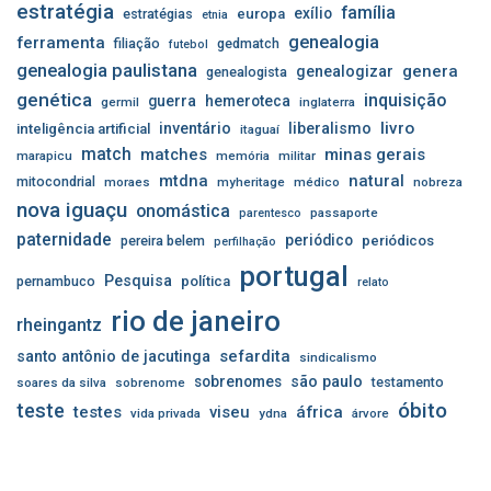
estratégia
família
exílio
estratégias
europa
etnia
genealogia
ferramenta
filiação
gedmatch
futebol
genealogia paulistana
genera
genealogizar
genealogista
genética
inquisição
guerra
hemeroteca
germil
inglaterra
livro
inventário
liberalismo
inteligência artificial
itaguaí
match
matches
minas gerais
marapicu
memória
militar
mtdna
natural
mitocondrial
moraes
myheritage
médico
nobreza
nova iguaçu
onomástica
passaporte
parentesco
paternidade
periódico
pereira belem
periódicos
perfilhação
portugal
Pesquisa
pernambuco
política
relato
rio de janeiro
rheingantz
sefardita
santo antônio de jacutinga
sindicalismo
sobrenomes
são paulo
testamento
soares da silva
sobrenome
óbito
teste
testes
viseu
áfrica
vida privada
ydna
árvore