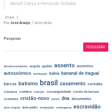
Benoît Clarys e Fernando Scheibe
(mais…)
Por
José Araújo
,
7 anos
atrás
Pesquisar
PESQUISAR
assento
assentos
angola
apelido
afrodescendente
autossômico
bananal de itaguaí
bahia
averbação
brasil
batismo
casamento
barcos
certidão
coimbra
consanguinidade
correio da lavoura
Cidadania
coleção
cristão-novo
dna
documentos
costumes
curso
escravidão
dom pedro
dom miguel
emigração
endogamia