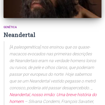
GENÉTICA
Neandertal
[A paleogenética] nos ensinou que os quase-
macacos evocados nas primeiras descrições
de Neandertais eram na verdade homens loiros
ou ruivos, de pele e olhos claros, que poderiam
passar por europeus do norte. Hoje sabemos
que se um Neandertal vestido pegasse o metrô
conosco, poderia até passar desapercebido. _
Neandertal, nosso irmão: Uma breve história do
homem
– Silvana Condemi, François Savatier,