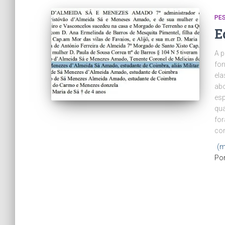
PE
E
A p
fon
ela
abo
esp
qua
for
con
(m
Po