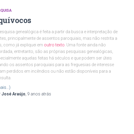
SQUISA
quívocos
esquisa genealógica é feita a partir da busca e interpretação de
tes, principalmente de assentos paroquiais, mas não restrita a
s, como já expliquei em
outro texto
. Uma fonte ainda não
rdada, entretanto, são as próprias pesquisas genealógicas,
ecialmente aquelas feitas há séculos e que podem ser úteis
ndo os assentos paroquiais para as freguesias de interesse
am perdidos em incêndios ou não estão disponíveis para a
sulta.
ais…)
r
José Araújo
,
9 anos
atrás