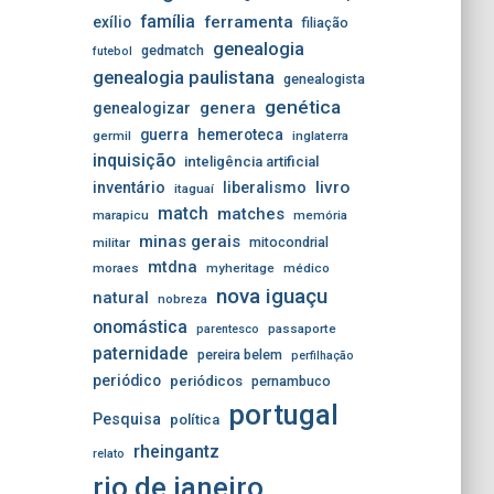
família
ferramenta
exílio
filiação
genealogia
gedmatch
futebol
genealogia paulistana
genealogista
genética
genera
genealogizar
guerra
hemeroteca
germil
inglaterra
inquisição
inteligência artificial
livro
inventário
liberalismo
itaguaí
match
matches
marapicu
memória
minas gerais
mitocondrial
militar
mtdna
moraes
myheritage
médico
nova iguaçu
natural
nobreza
onomástica
passaporte
parentesco
paternidade
pereira belem
perfilhação
periódico
periódicos
pernambuco
portugal
Pesquisa
política
rheingantz
relato
rio de janeiro