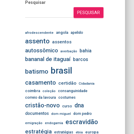
Pesquisar
PESQUISAR
angola
apelido
afrodescendente
assento
assentos
autossômico
bahia
averbação
bananal de itaguaí
barcos
brasil
batismo
casamento
certidão
Cidadania
coimbra
consanguinidade
coleção
correio da lavoura
costumes
cristão-novo
dna
curso
documentos
dom pedro
dom miguel
escravidão
emigração
endogamia
estratégia
estratégias
europa
etnia