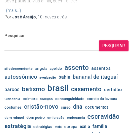
povo paulista. Mas afinal, quem foi ele?
(mais…)
Por
José Araújo
,
10 meses
atrás
Pesquisar
PESQUISAR
assento
assentos
angola
apelido
afrodescendente
autossômico
bananal de itaguaí
bahia
averbação
brasil
batismo
casamento
barcos
certidão
coimbra
consanguinidade
correio da lavoura
Cidadania
coleção
cristão-novo
dna
documentos
costumes
curso
escravidão
dom pedro
dom miguel
emigração
endogamia
estratégia
família
exílio
estratégias
europa
etnia