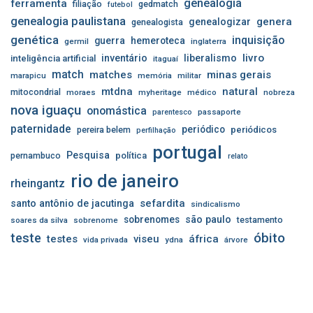
genealogia
ferramenta
filiação
gedmatch
futebol
genealogia paulistana
genera
genealogizar
genealogista
genética
inquisição
guerra
hemeroteca
germil
inglaterra
livro
inventário
liberalismo
inteligência artificial
itaguaí
match
matches
minas gerais
marapicu
memória
militar
mtdna
natural
mitocondrial
moraes
myheritage
médico
nobreza
nova iguaçu
onomástica
passaporte
parentesco
paternidade
periódico
pereira belem
periódicos
perfilhação
portugal
Pesquisa
pernambuco
política
relato
rio de janeiro
rheingantz
sefardita
santo antônio de jacutinga
sindicalismo
sobrenomes
são paulo
testamento
soares da silva
sobrenome
óbito
teste
testes
viseu
áfrica
vida privada
ydna
árvore