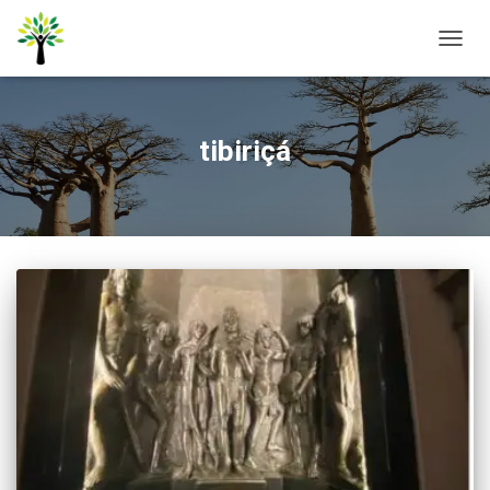
ALTER
NAVE
tibiriçá