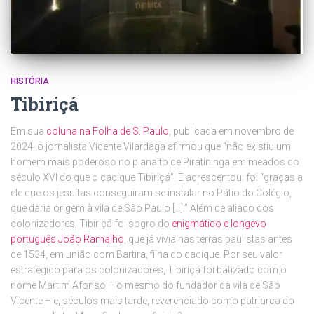
HISTÓRIA
Tibiriçá
Em sua
coluna na Folha de S. Paulo
, publicada em novembro de
2024, o jornalista Vicente Vilardaga afirmou que “não existiu um
homem mais poderoso no planalto de Piratininga em meados do
século XVI do que o cacique Tibiriçá”. E acrescentou: foi “graças a
ele que os jesuítas conseguiram se instalar no Pátio do Colégio,
que daria origem à vila de São Paulo […].” Além de aliado dos
colonizadores, Tibiriçá foi sogro do
enigmático e longevo
português João Ramalho
, que já vivia nas terras paulistas antes
de 1534, em união com Bartira, filha do cacique. Por seu valor
estratégico para os colonizadores, Tibiriçá foi batizado com o
nome Martim Afonso – o mesmo do fundador da vila de São
Vicente – e, séculos mais tarde, reverenciado como patriarca do