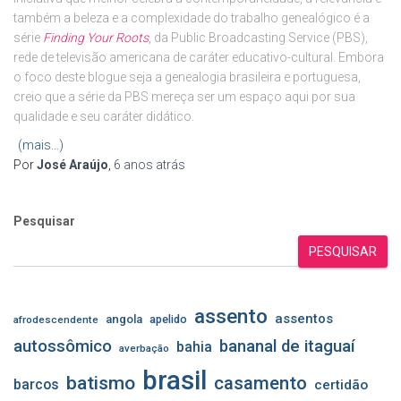
também a beleza e a complexidade do trabalho genealógico é a
série
Finding Your Roots
, da Public Broadcasting Service (PBS),
rede de televisão americana de caráter educativo-cultural. Embora
o foco deste blogue seja a genealogia brasileira e portuguesa,
creio que a série da PBS mereça ser um espaço aqui por sua
qualidade e seu caráter didático.
(mais…)
Por
José Araújo
,
6 anos
atrás
Pesquisar
PESQUISAR
assento
assentos
angola
apelido
afrodescendente
autossômico
bananal de itaguaí
bahia
averbação
brasil
batismo
casamento
barcos
certidão