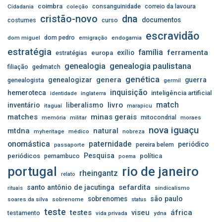
coimbra
consanguinidade
correio da lavoura
Cidadania
coleção
cristão-novo
dna
documentos
costumes
curso
escravidão
dom pedro
dom miguel
emigração
endogamia
estratégia
família
ferramenta
exílio
estratégias
europa
genealogia
genealogia paulistana
filiação
gedmatch
genética
genera
genealogizar
guerra
genealogista
germil
inquisição
hemeroteca
inteligência artificial
inglaterra
identidade
match
livro
inventário
liberalismo
itaguaí
marapicu
matches
minas gerais
mitocondrial
memória
militar
moraes
nova iguaçu
mtdna
natural
myheritage
médico
nobreza
onomástica
paternidade
periódico
pereira belem
passaporte
Pesquisa
periódicos
pernambuco
política
poema
portugal
rio de janeiro
rheingantz
relato
sefardita
santo antônio de jacutinga
sindicalismo
rituais
sobrenomes
são paulo
soares da silva
sobrenome
status
teste
testes
viseu
áfrica
testamento
vida privada
ydna