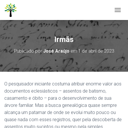
A
L
T
E
R
Irmãs
N
A
Publicado por
José Araújo
em
1 de abril de 2023
R
N
A
V
E
G
O pesquisador iniciante costuma atribuir enorme valor aos
A
Ç
documentos eclesiásticos – assentos de batismo,
Ã
casamento e óbito – para o desenvolvimento de sua
O
árvore familiar. Mas a busca genealógica quase sempre
alcança um patamar de onde se evolui muito pouco ou
quase nada com esses registros, quer pela descoberta de
assentos muito sucintos ou mesmo pela simples