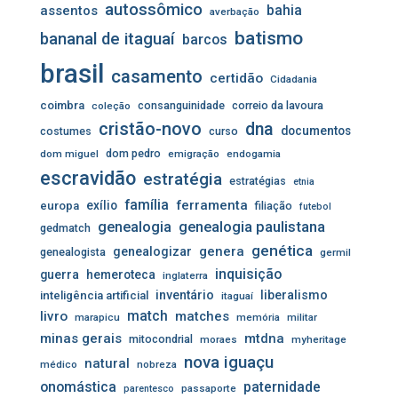
autossômico
assentos
bahia
averbação
batismo
bananal de itaguaí
barcos
brasil
casamento
certidão
Cidadania
coimbra
consanguinidade
correio da lavoura
coleção
cristão-novo
dna
documentos
costumes
curso
dom pedro
dom miguel
emigração
endogamia
escravidão
estratégia
estratégias
etnia
família
ferramenta
exílio
europa
filiação
futebol
genealogia
genealogia paulistana
gedmatch
genética
genera
genealogizar
genealogista
germil
inquisição
guerra
hemeroteca
inglaterra
inventário
liberalismo
inteligência artificial
itaguaí
livro
match
matches
marapicu
memória
militar
minas gerais
mtdna
mitocondrial
moraes
myheritage
nova iguaçu
natural
médico
nobreza
onomástica
paternidade
passaporte
parentesco