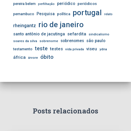
periódico
pereira belem
periódicos
perfilhação
portugal
Pesquisa
pernambuco
política
relato
rio de janeiro
rheingantz
sefardita
santo antônio de jacutinga
sindicalismo
sobrenomes
são paulo
soares da silva
sobrenome
teste
testes
viseu
testamento
vida privada
ydna
óbito
áfrica
árvore
Posts relacionados