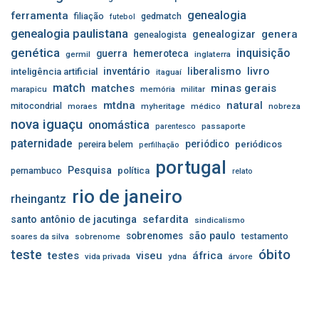
genealogia
ferramenta
filiação
gedmatch
futebol
genealogia paulistana
genera
genealogizar
genealogista
genética
inquisição
guerra
hemeroteca
germil
inglaterra
livro
inventário
liberalismo
inteligência artificial
itaguaí
match
matches
minas gerais
marapicu
memória
militar
mtdna
natural
mitocondrial
moraes
myheritage
médico
nobreza
nova iguaçu
onomástica
passaporte
parentesco
paternidade
periódico
pereira belem
periódicos
perfilhação
portugal
Pesquisa
pernambuco
política
relato
rio de janeiro
rheingantz
sefardita
santo antônio de jacutinga
sindicalismo
sobrenomes
são paulo
testamento
soares da silva
sobrenome
óbito
teste
testes
viseu
áfrica
vida privada
ydna
árvore