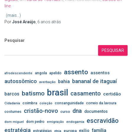
line
.
(mais…)
Por
José Araújo
,
6 anos
atrás
Pesquisar
PESQUISAR
assento
assentos
angola
apelido
afrodescendente
autossômico
bananal de itaguaí
bahia
averbação
brasil
batismo
casamento
barcos
certidão
coimbra
consanguinidade
correio da lavoura
Cidadania
coleção
cristão-novo
dna
documentos
costumes
curso
escravidão
dom pedro
dom miguel
emigração
endogamia
estratégia
família
exílio
estratégias
europa
etnia