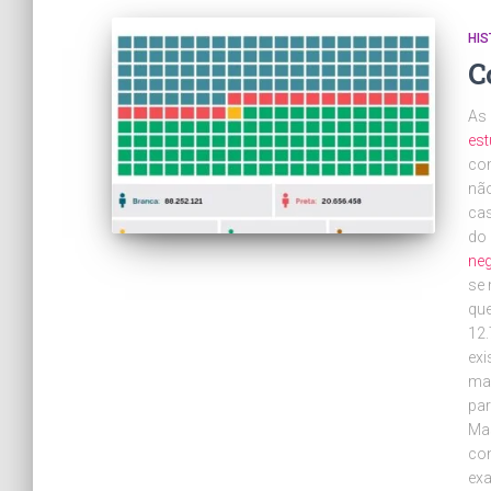
HIS
C
As 
est
com
não
cas
do 
ne
se 
que
12.
exi
mai
par
Mas
con
exa