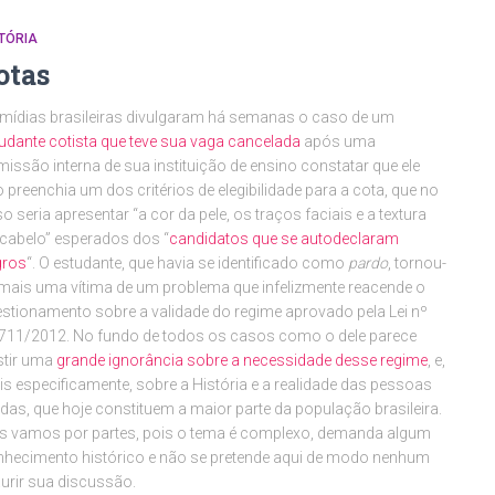
TÓRIA
otas
mídias brasileiras divulgaram há semanas o caso de um
udante cotista que teve sua vaga cancelada
após uma
issão interna de sua instituição de ensino constatar que ele
 preenchia um dos critérios de elegibilidade para a cota, que no
o seria apresentar “a cor da pele, os traços faciais e a textura
cabelo” esperados dos “
candidatos que se autodeclaram
gros
“. O estudante, que havia se identificado como
pardo
, tornou-
mais uma vítima de um problema que infelizmente reacende o
stionamento sobre a validade do regime aprovado pela Lei nº
711/2012. No fundo de todos os casos como o dele parece
stir uma
grande ignorância sobre a necessidade desse regime
, e,
s especificamente, sobre a História e a realidade das pessoas
das, que hoje constituem a maior parte da população brasileira.
 vamos por partes, pois o tema é complexo, demanda algum
hecimento histórico e não se pretende aqui de modo nenhum
urir sua discussão.