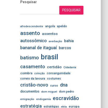
Pesquisar
PESQUISAR
angola
apelido
afrodescendente
assento
assentos
autossômico
bahia
averbação
bananal de itaguaí
barcos
brasil
batismo
casamento
certidão
Cidadania
coimbra
consanguinidade
coleção
correio da lavoura
costumes
cristão-novo
dna
curso
documentos
dom pedro
dom miguel
escravidão
emigração
endogamia
estratégia
estratégias
europa
etnia