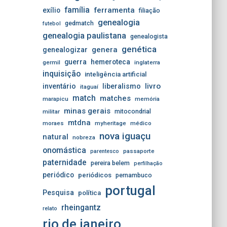
família
ferramenta
exílio
filiação
genealogia
gedmatch
futebol
genealogia paulistana
genealogista
genética
genera
genealogizar
guerra
hemeroteca
germil
inglaterra
inquisição
inteligência artificial
livro
inventário
liberalismo
itaguaí
match
matches
marapicu
memória
minas gerais
mitocondrial
militar
mtdna
moraes
myheritage
médico
nova iguaçu
natural
nobreza
onomástica
passaporte
parentesco
paternidade
pereira belem
perfilhação
periódico
periódicos
pernambuco
portugal
Pesquisa
política
rheingantz
relato
rio de janeiro