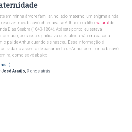
aternidade
ste em minha árvore familiar, no lado materno, um enigma ainda
 resolver: meu bisavô chamava-se Arthur e era filho
natural
de
inda Dias Seabra (1843-1884). Até este ponto, eu estava
formado, pois isso significava que Julinda não era casada
 o pai de Arthur quando ele nasceu. Essa informação é
ontrada no assento de casamento de Arthur com minha bisavó
emira, como se vê abaixo.
ais…)
r
José Araújo
,
9 anos
atrás