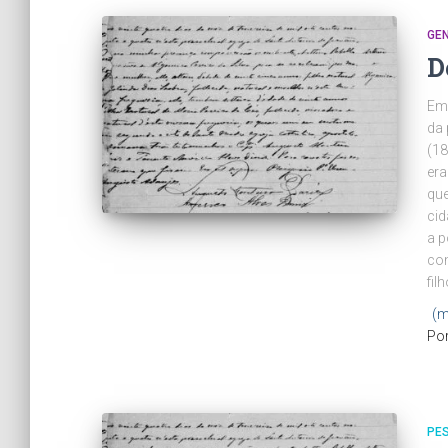
GE
D
E
da 
(18
era
que
cid
a p
com
fil
(m
Po
PE