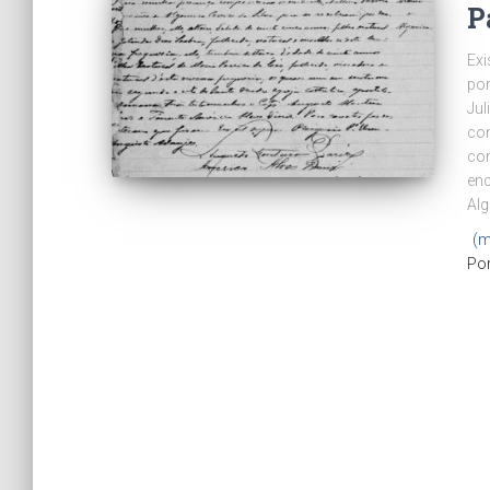
P
Exi
por
Jul
con
com
enc
Alg
(m
Po