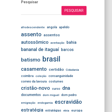
Pesquisar
PESQUISAR
angola
apelido
afrodescendente
assento
assentos
autossômico
bahia
averbação
bananal de itaguaí
barcos
brasil
batismo
casamento
certidão
Cidadania
coimbra
consanguinidade
coleção
correio da lavoura
costumes
cristão-novo
dna
curso
documentos
dom pedro
dom miguel
escravidão
emigração
endogamia
estratégia
estratégias
europa
etnia