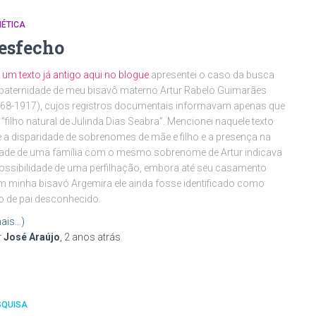
NÉTICA
esfecho
m
um texto já antigo aqui no blogue
apresentei o caso da busca
paternidade de meu bisavô materno Artur Rabelo Guimarães
68-1917), cujos registros documentais informavam apenas que
 “filho natural de Julinda Dias Seabra”. Mencionei naquele texto
 a disparidade de sobrenomes de mãe e filho e a presença na
ade de uma família com o mesmo sobrenome de Artur indicava
ossibilidade de uma perfilhação, embora até seu casamento
 minha bisavó Argemira ele ainda fosse identificado como
ho de pai desconhecido.
ais…)
r
José Araújo
,
2 anos
atrás
SQUISA