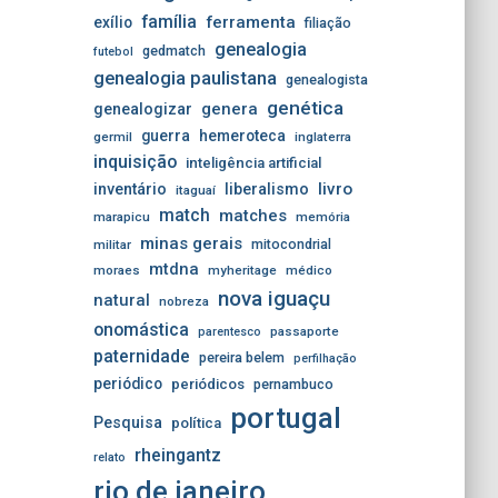
família
ferramenta
exílio
filiação
genealogia
gedmatch
futebol
genealogia paulistana
genealogista
genética
genera
genealogizar
guerra
hemeroteca
germil
inglaterra
inquisição
inteligência artificial
livro
inventário
liberalismo
itaguaí
match
matches
marapicu
memória
minas gerais
mitocondrial
militar
mtdna
moraes
myheritage
médico
nova iguaçu
natural
nobreza
onomástica
passaporte
parentesco
paternidade
pereira belem
perfilhação
periódico
periódicos
pernambuco
portugal
Pesquisa
política
rheingantz
relato
rio de janeiro