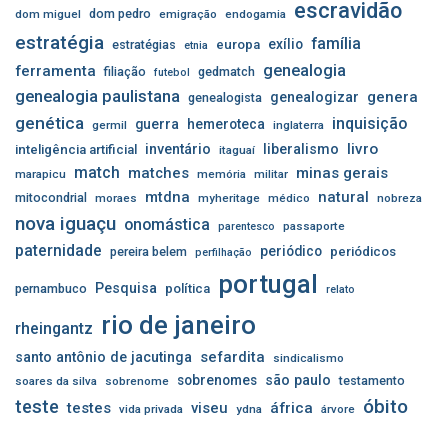
escravidão
dom pedro
dom miguel
emigração
endogamia
estratégia
família
exílio
estratégias
europa
etnia
genealogia
ferramenta
filiação
gedmatch
futebol
genealogia paulistana
genera
genealogizar
genealogista
genética
inquisição
guerra
hemeroteca
germil
inglaterra
livro
inventário
liberalismo
inteligência artificial
itaguaí
match
matches
minas gerais
marapicu
memória
militar
mtdna
natural
mitocondrial
moraes
myheritage
médico
nobreza
nova iguaçu
onomástica
passaporte
parentesco
paternidade
periódico
pereira belem
periódicos
perfilhação
portugal
Pesquisa
pernambuco
política
relato
rio de janeiro
rheingantz
sefardita
santo antônio de jacutinga
sindicalismo
sobrenomes
são paulo
testamento
soares da silva
sobrenome
óbito
teste
testes
viseu
áfrica
vida privada
ydna
árvore