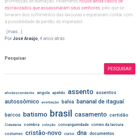
promessas de libertação. Finalmente,
houve ainda casos de
escravizados que assassinaram seus senhores
, pelo que se
livraram dos sofrimentos das lavouras e esperavam contar com
a possibilidade de perdão do imperador.
(mais…)
Por
José Araújo
,
4 anos
atrás
Pesquisar
PESQUISAR
assento
assentos
angola
apelido
afrodescendente
autossômico
bananal de itaguaí
bahia
averbação
brasil
batismo
casamento
barcos
certidão
coimbra
consanguinidade
correio da lavoura
Cidadania
coleção
cristão-novo
dna
documentos
costumes
curso