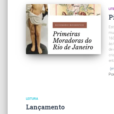
LI
P
Est
mul
160
às 
de 
cri
ent
(m
Po
LEITURA
Lançamento