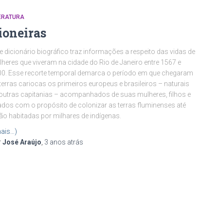
TERATURA
ioneiras
e dicionário biográfico traz informações a respeito das vidas de
heres que viveram na cidade do Rio de Janeiro entre 1567 e
0. Esse recorte temporal demarca o período em que chegaram
terras cariocas os primeiros europeus e brasileiros – naturais
outras capitanias – acompanhados de suas mulheres, filhos e
ados com o propósito de colonizar as terras fluminenses até
ão habitadas por milhares de indígenas.
ais…)
r
José Araújo
,
3 anos
atrás