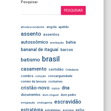
Pesquisar
PESQUISAR
angola
apelido
afrodescendente
assento
assentos
autossômico
bahia
averbação
bananal de itaguaí
barcos
brasil
batismo
casamento
certidão
Cidadania
coimbra
consanguinidade
coleção
correio da lavoura
costumes
cristão-novo
dna
curso
documentos
dom pedro
dom miguel
escravidão
emigração
endogamia
estratégia
exílio
estratégias
europa