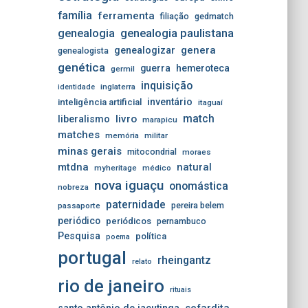
família
ferramenta
filiação
gedmatch
genealogia
genealogia paulistana
genera
genealogizar
genealogista
genética
guerra
hemeroteca
germil
inquisição
inglaterra
identidade
inventário
inteligência artificial
itaguaí
match
livro
liberalismo
marapicu
matches
memória
militar
minas gerais
mitocondrial
moraes
mtdna
natural
myheritage
médico
nova iguaçu
onomástica
nobreza
paternidade
pereira belem
passaporte
periódico
periódicos
pernambuco
Pesquisa
política
poema
portugal
rheingantz
relato
rio de janeiro
rituais