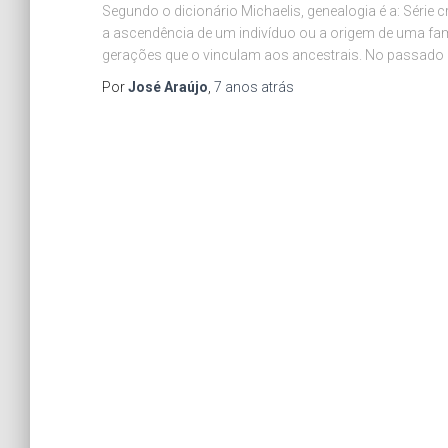
Segundo o dicionário Michaelis, genealogia é a: Séri
a ascendência de um indivíduo ou a origem de uma fa
gerações que o vinculam aos ancestrais. No passado re
Por
José Araújo
,
7 anos
atrás