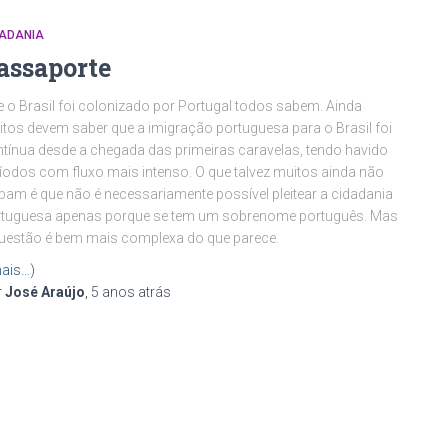
DADANIA
assaporte
 o Brasil foi colonizado por Portugal todos sabem. Ainda
tos devem saber que a imigração portuguesa para o Brasil foi
tínua desde a chegada das primeiras caravelas, tendo havido
íodos com fluxo mais intenso. O que talvez muitos ainda não
bam é que não é necessariamente possível pleitear a cidadania
rtuguesa apenas porque se tem um sobrenome português. Mas
uestão é bem mais complexa do que parece.
ais…)
r
José Araújo
,
5 anos
atrás