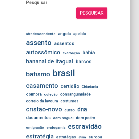
Pesquisar
PESQUISAR
angola
apelido
afrodescendente
assento
assentos
autossômico
bahia
averbação
bananal de itaguaí
barcos
brasil
batismo
casamento
certidão
Cidadania
coimbra
consanguinidade
coleção
correio da lavoura
costumes
cristão-novo
dna
curso
documentos
dom pedro
dom miguel
escravidão
emigração
endogamia
estratégia
estratégias
europa
etnia