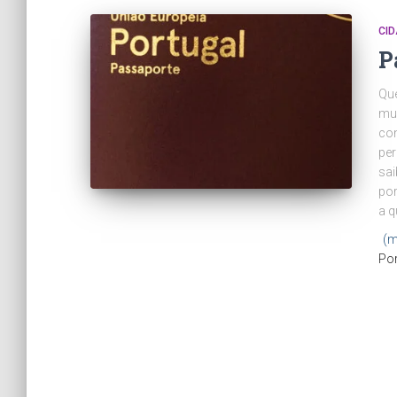
CI
P
Que
mui
con
per
sai
po
a q
(m
Po