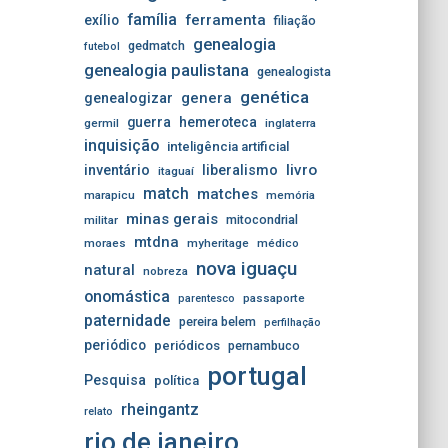
família
ferramenta
exílio
filiação
genealogia
gedmatch
futebol
genealogia paulistana
genealogista
genética
genera
genealogizar
guerra
hemeroteca
germil
inglaterra
inquisição
inteligência artificial
livro
inventário
liberalismo
itaguaí
match
matches
marapicu
memória
minas gerais
mitocondrial
militar
mtdna
moraes
myheritage
médico
nova iguaçu
natural
nobreza
onomástica
passaporte
parentesco
paternidade
pereira belem
perfilhação
periódico
periódicos
pernambuco
portugal
Pesquisa
política
rheingantz
relato
rio de janeiro