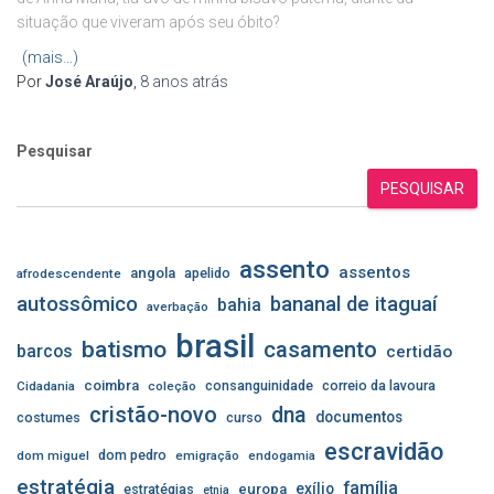
situação que viveram após seu óbito?
(mais…)
Por
José Araújo
,
8 anos
atrás
Pesquisar
PESQUISAR
assento
assentos
angola
apelido
afrodescendente
autossômico
bananal de itaguaí
bahia
averbação
brasil
batismo
casamento
barcos
certidão
coimbra
consanguinidade
correio da lavoura
Cidadania
coleção
cristão-novo
dna
documentos
costumes
curso
escravidão
dom pedro
dom miguel
emigração
endogamia
estratégia
família
exílio
estratégias
europa
etnia