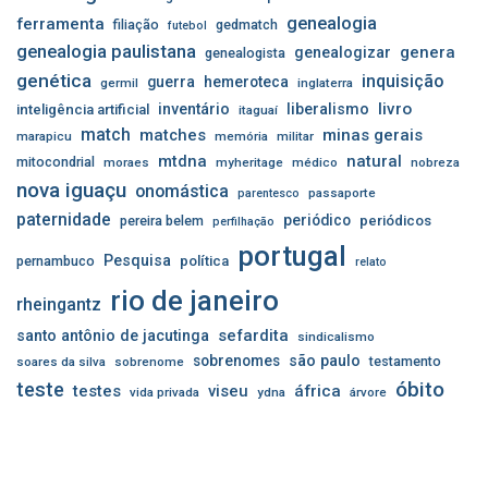
genealogia
ferramenta
filiação
gedmatch
futebol
genealogia paulistana
genera
genealogizar
genealogista
genética
inquisição
guerra
hemeroteca
germil
inglaterra
livro
inventário
liberalismo
inteligência artificial
itaguaí
match
matches
minas gerais
marapicu
memória
militar
mtdna
natural
mitocondrial
moraes
myheritage
médico
nobreza
nova iguaçu
onomástica
passaporte
parentesco
paternidade
periódico
pereira belem
periódicos
perfilhação
portugal
Pesquisa
pernambuco
política
relato
rio de janeiro
rheingantz
sefardita
santo antônio de jacutinga
sindicalismo
sobrenomes
são paulo
testamento
soares da silva
sobrenome
óbito
teste
testes
viseu
áfrica
vida privada
ydna
árvore