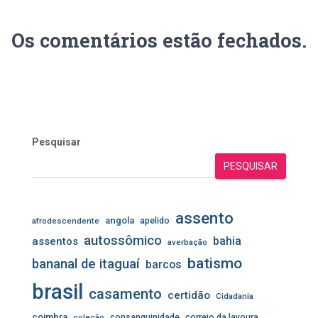
Os comentários estão fechados.
Pesquisar
PESQUISAR
assento
angola
apelido
afrodescendente
autossômico
assentos
bahia
averbação
batismo
bananal de itaguaí
barcos
brasil
casamento
certidão
Cidadania
coimbra
consanguinidade
correio da lavoura
coleção