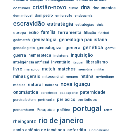
cristão-novo
dna
documentos
costumes
curso
dom pedro
dom miguel
emigração
endogamia
escravidão
estratégia
estratégias
etnia
família
ferramenta
exílio
europa
filiação
futebol
genealogia
genealogia paulistana
gedmatch
genética
genera
genealogizar
genealogista
germil
inquisição
guerra
hemeroteca
inglaterra
inventário
liberalismo
inteligência artificial
itaguaí
livro
match
matches
marapicu
memória
militar
minas gerais
mtdna
mitocondrial
moraes
myheritage
nova iguaçu
natural
médico
nobreza
onomástica
paternidade
passaporte
parentesco
periódico
pereira belem
periódicos
perfilhação
portugal
Pesquisa
pernambuco
política
relato
rio de janeiro
rheingantz
sefardita
santo antônio de jacutinga
sindicalismo