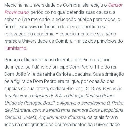
Medicina na Universidade de Coimbra, ele redigiu o
Censor
Provinciano
, periódico no qual defendia suas causas, a
saber: o livre mercado, a educação pública para todos, o
fim da excessiva influência do clero na política e a
renovação da academia – especialmente de sua
alma
mater
, a Universidade de Coimbra – à luz dos princípios do
Iluminismo
.
Por sua afiliação à causa liberal, José Pinto era, por
definição, partidário do príncipe Dom Pedro, filho do rei
Dom João VI e da rainha Carlota Joaquina. Sua admiração
pela figura de Dom Pedro era tal que, por ocasião das
núpcias de sua alteza, dedicou-lhe, em 1818, os
Versos às
faustíssimas núpcias de S.A. o Príncipe Real do Reino-
Unido de Portugal, Brazil, e Algarve, o sereníssimo D. Pedro
de Alcântara, com a sereníssima senhora Dona Leopoldina
Carolina Josefa, Arquiduqueza d’Áustria
, os quais foram
lidos na sala grande dos doutoramentos da Universidade