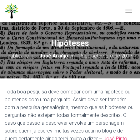
A
L
T
E
R
Hipóteses
N
A
Publicado por
José Araújo
em
15 de setembro de 2017
R
N
A
V
E
G
Toda boa pesquisa deve começar com uma hipótese ou
A
Ç
ao menos com uma pergunta. Assim deve ser também
Ã
com a pesquisa genealógica, mesmo que as hipóteses ou
O
perguntas não estejam todas formalmente descritas. O
caso que passo a descrever envolve um personagem
sobre quem já escrevi muitas vezes aqui no blog e de
quem certamente ainda terei muito a dizer –
José Pinto