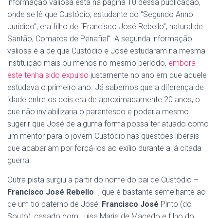
informação valiosa está na página 10 dessa publicação,
onde se lê que Custódio, estudante do “Segundo Anno
Juridico”, era filho de “Francisco José Rebello”, natural de
Santão, Comarca de Penafiel”. A segunda informação
valiosa é a de que Custódio e José estudaram na mesma
instituição mais ou menos no mesmo período,
embora
este tenha sido expulso
justamente no ano em que aquele
estudava o primeiro ano. Já sabemos que a diferença de
idade entre os dois era de aproximadamente 20 anos, o
que não inviabilizaria o parentesco e poderia mesmo
sugerir que José de alguma forma possa ter atuado como
um mentor para o jovem Custódio nas questões liberais
que acabariam por forçá-los ao exílio durante a já citada
guerra.
Outra pista surgiu a partir do nome do pai de Custódio –
Francisco José Rebello
-, que é bastante semelhante ao
de um tio paterno de José:
Francisco José
Pinto (do
Souto), casado com Luisa Maria de Macedo e filho do