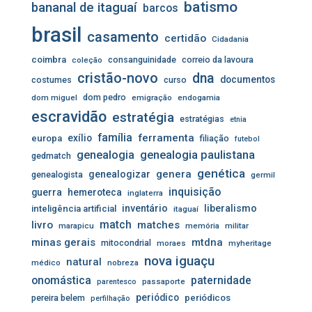
batismo
bananal de itaguaí
barcos
brasil
casamento
certidão
Cidadania
coimbra
consanguinidade
correio da lavoura
coleção
cristão-novo
dna
documentos
costumes
curso
dom pedro
dom miguel
emigração
endogamia
escravidão
estratégia
estratégias
etnia
família
ferramenta
exílio
europa
filiação
futebol
genealogia
genealogia paulistana
gedmatch
genética
genera
genealogizar
genealogista
germil
inquisição
guerra
hemeroteca
inglaterra
inventário
liberalismo
inteligência artificial
itaguaí
livro
match
matches
marapicu
memória
militar
minas gerais
mtdna
mitocondrial
moraes
myheritage
nova iguaçu
natural
médico
nobreza
onomástica
paternidade
passaporte
parentesco
periódico
pereira belem
periódicos
perfilhação