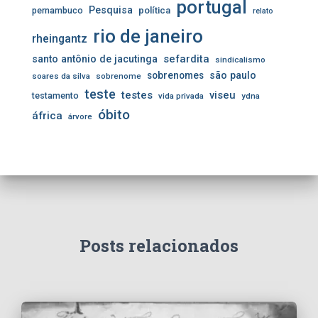
portugal
Pesquisa
pernambuco
política
relato
rio de janeiro
rheingantz
sefardita
santo antônio de jacutinga
sindicalismo
sobrenomes
são paulo
soares da silva
sobrenome
teste
testes
viseu
testamento
vida privada
ydna
óbito
áfrica
árvore
Posts relacionados