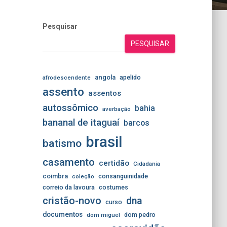
Pesquisar
PESQUISAR
angola
apelido
afrodescendente
assento
assentos
autossômico
bahia
averbação
bananal de itaguaí
barcos
brasil
batismo
casamento
certidão
Cidadania
coimbra
consanguinidade
coleção
correio da lavoura
costumes
cristão-novo
dna
curso
documentos
dom pedro
dom miguel