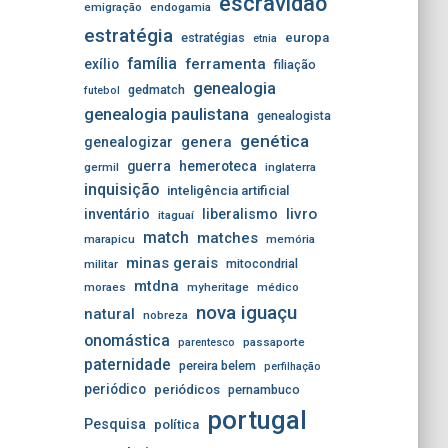
escravidão
emigração
endogamia
estratégia
estratégias
europa
etnia
família
ferramenta
exílio
filiação
genealogia
gedmatch
futebol
genealogia paulistana
genealogista
genética
genera
genealogizar
guerra
hemeroteca
germil
inglaterra
inquisição
inteligência artificial
livro
inventário
liberalismo
itaguaí
match
matches
marapicu
memória
minas gerais
mitocondrial
militar
mtdna
moraes
myheritage
médico
nova iguaçu
natural
nobreza
onomástica
passaporte
parentesco
paternidade
pereira belem
perfilhação
periódico
periódicos
pernambuco
portugal
Pesquisa
política