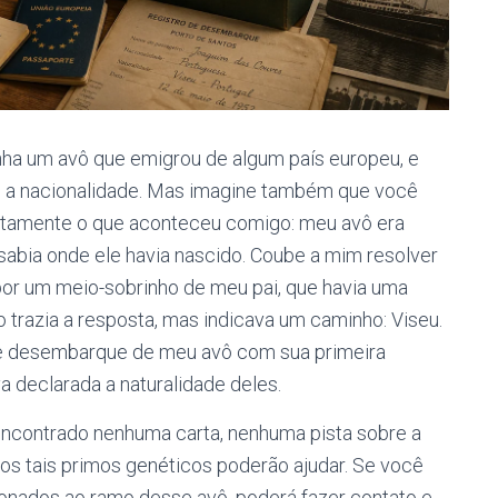
ha um avô que emigrou de algum país europeu, e
ie a nacionalidade. Mas imagine também que você
xatamente o que aconteceu comigo: meu avô era
sabia onde ele havia nascido. Coube a mim resolver
 por um meio-sobrinho de meu pai, que havia uma
o trazia a resposta, mas indicava um caminho: Viseu.
de desembarque de meu avô com sua primeira
a declarada a naturalidade deles.
encontrado nenhuma carta, nenhuma pista sobre a
os tais primos genéticos poderão ajudar. Se você
ionados ao ramo desse avô, poderá fazer contato e