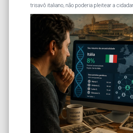
trisavô italiano, não poderia pleitear a cidad