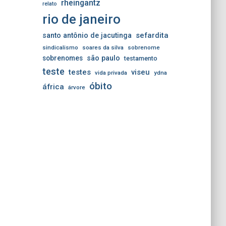
rheingantz
relato
rio de janeiro
sefardita
santo antônio de jacutinga
sindicalismo
soares da silva
sobrenome
sobrenomes
são paulo
testamento
teste
testes
viseu
vida privada
ydna
óbito
áfrica
árvore