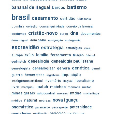
batismo
bananal de itaguaí
barcos
brasil
casamento
certidão
Cidadania
coimbra
consanguinidade
correio da lavoura
coleção
cristão-novo
dna
documentos
costumes
curso
dom pedro
dom miguel
emigração
endogamia
escravidão
estratégia
estratégias
etnia
família
ferramenta
exílio
europa
filiação
futebol
genealogia
genealogia paulistana
gedmatch
genética
genera
genealogizar
genealogista
germil
inquisição
guerra
hemeroteca
inglaterra
inventário
liberalismo
inteligência artificial
itaguaí
livro
match
matches
marapicu
memória
militar
minas gerais
mtdna
mitocondrial
moraes
myheritage
nova iguaçu
natural
médico
nobreza
onomástica
paternidade
passaporte
parentesco
periódico
pereira belem
periódicos
perfilhação