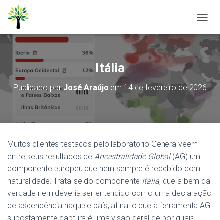
A
L
T
E
R
Itália
N
A
Publicado por
José Araújo
em
14 de fevereiro de 2026
R
N
A
V
E
G
Muitos clientes testados pelo laboratório Genera veem
A
Ç
entre seus resultados de
Ancestralidade Global
(AG) um
Ã
componente europeu que nem sempre é recebido com
O
naturalidade. Trata-se do componente
Itália
, que a bem da
verdade nem deveria ser entendido como uma declaração
de ascendência naquele país, afinal o que a ferramenta AG
supostamente captura é uma visão geral de por quais