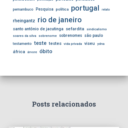
portugal
Pesquisa
pernambuco
política
relato
rio de janeiro
rheingantz
sefardita
santo antônio de jacutinga
sindicalismo
sobrenomes
são paulo
soares da silva
sobrenome
teste
testes
viseu
testamento
vida privada
ydna
óbito
áfrica
árvore
Posts relacionados