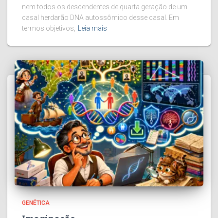
nem todos os descendentes de quarta geração de um
casal herdarão DNA autossômico desse casal. Em
termos objetivos,
Leia mais
GENÉTICA