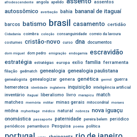
assento
assentos
angola
apelido
afrodescendente
autossômico
bananal de itaguaí
bahia
averbação
brasil
batismo
casamento
barcos
certidão
coimbra
consanguinidade
correio da lavoura
Cidadania
coleção
cristão-novo
dna
documentos
costumes
curso
escravidão
dom pedro
dom miguel
emigração
endogamia
estratégia
família
ferramenta
exílio
estratégias
europa
genealogia
genealogia paulistana
filiação
gedmatch
genética
genera
genealogizar
guerra
genealogista
germil
inquisição
hemeroteca
inteligência artificial
inglaterra
identidade
match
livro
inventário
liberalismo
itaguaí
marapicu
matches
minas gerais
mitocondrial
memória
militar
moraes
nova iguaçu
mtdna
natural
myheritage
médico
nobreza
onomástica
paternidade
periódico
pereira belem
passaporte
Pesquisa
periódicos
pernambuco
política
poema
portugal
rio de janeiro
rheingantz