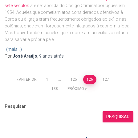
sete séculos
até ser abolida do Código Criminal português em
1954. Aqueles que cometiam atos considerados ofensivos à
Coroa ou à Igreja eram frequentemente obrigados ao exílio nas
colônias, onde eram forçosamente integrados à economia local.
Mas houve também aqueles que recorreram ao exílio voluntário
para salvar a própria pele.
(mais…)
Por
José Araújo
,
9 anos
atrás
Paginação
ANTERIOR
1
…
125
126
127
…
138
PRÓXIMO
de
Pesquisar
posts
PESQUISAR