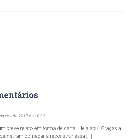
mentários
evereiro de 2017 às 10:32
r um breve relato em forma de carta – leia aqui. Graças a
permitiram começar a reconstruir essa […]