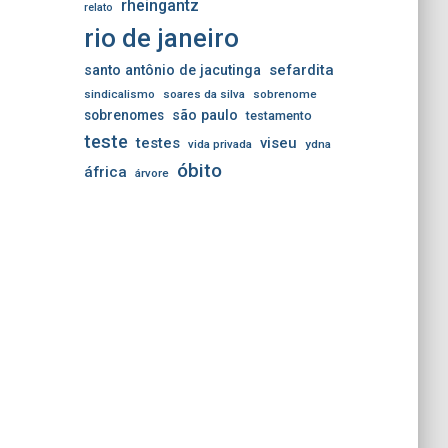
rheingantz
relato
rio de janeiro
sefardita
santo antônio de jacutinga
sindicalismo
soares da silva
sobrenome
sobrenomes
são paulo
testamento
teste
testes
viseu
vida privada
ydna
óbito
áfrica
árvore