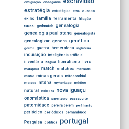
escravidão
emigração
endogamia
estratégia
estratégias
europa
etnia
família
ferramenta
exílio
filiação
genealogia
gedmatch
futebol
genealogia paulistana
genealogista
genética
genera
genealogizar
guerra
hemeroteca
germil
inglaterra
inquisição
inteligência artificial
livro
inventário
liberalismo
itaguaí
match
matches
marapicu
memória
minas gerais
mitocondrial
militar
mtdna
moraes
myheritage
médico
nova iguaçu
natural
nobreza
onomástica
passaporte
parentesco
paternidade
pereira belem
perfilhação
periódico
periódicos
pernambuco
portugal
Pesquisa
política