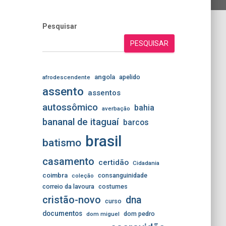
Pesquisar
PESQUISAR
angola
apelido
afrodescendente
assento
assentos
autossômico
bahia
averbação
bananal de itaguaí
barcos
brasil
batismo
casamento
certidão
Cidadania
coimbra
consanguinidade
coleção
correio da lavoura
costumes
cristão-novo
dna
curso
documentos
dom pedro
dom miguel