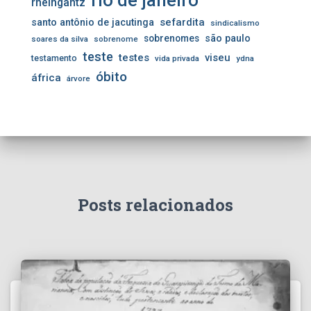
rio de janeiro
rheingantz
sefardita
santo antônio de jacutinga
sindicalismo
sobrenomes
são paulo
soares da silva
sobrenome
teste
testes
viseu
testamento
vida privada
ydna
óbito
áfrica
árvore
Posts relacionados