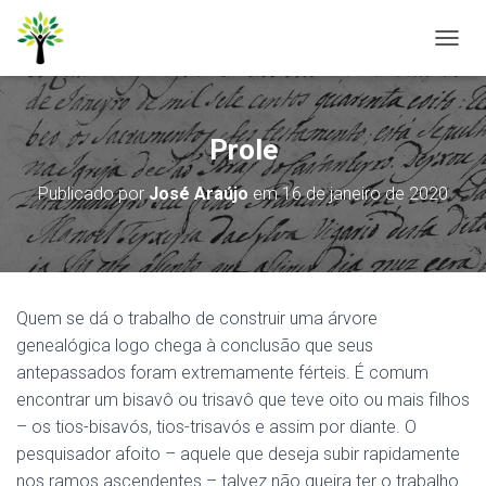
A
L
T
E
R
Prole
N
A
Publicado por
José Araújo
em
16 de janeiro de 2020
R
N
A
V
E
G
Quem se dá o trabalho de construir uma árvore
A
Ç
genealógica logo chega à conclusão que seus
Ã
antepassados foram extremamente férteis. É comum
O
encontrar um bisavô ou trisavô que teve oito ou mais filhos
– os tios-bisavós, tios-trisavós e assim por diante. O
pesquisador afoito – aquele que deseja subir rapidamente
nos ramos ascendentes – talvez não queira ter o trabalho