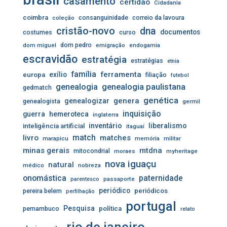
casamento
certidão
Cidadania
coimbra
consanguinidade
correio da lavoura
coleção
cristão-novo
dna
documentos
costumes
curso
dom pedro
dom miguel
emigração
endogamia
escravidão
estratégia
estratégias
etnia
família
ferramenta
exílio
europa
filiação
futebol
genealogia
genealogia paulistana
gedmatch
genética
genera
genealogizar
genealogista
germil
inquisição
guerra
hemeroteca
inglaterra
inventário
liberalismo
inteligência artificial
itaguaí
livro
match
matches
marapicu
memória
militar
minas gerais
mtdna
mitocondrial
moraes
myheritage
nova iguaçu
natural
médico
nobreza
onomástica
paternidade
passaporte
parentesco
periódico
pereira belem
periódicos
perfilhação
portugal
Pesquisa
pernambuco
política
relato