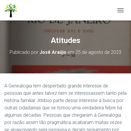
A
L
T
E
R
Atitudes
N
A
Publicado por
José Araújo
em
25 de agosto de 2023
R
N
A
V
E
G
A Genealogia tem despertado grande interesse de
A
Ç
pessoas que antes talvez nem se interessassem tanto pela
Ã
história familiar. Atribuo parte desse interesse à busca por
O
outras cidadanias que se tornou uma verdadeira febre há
algumas décadas. Pessoas que chegaram à Genealogia
por razão assim tão pragmática acabaram muitas vezes
se apaixonando pela pesquisa e deram seguimento por