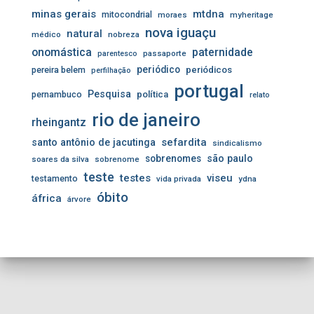
minas gerais
mtdna
mitocondrial
moraes
myheritage
nova iguaçu
natural
médico
nobreza
onomástica
paternidade
passaporte
parentesco
periódico
pereira belem
periódicos
perfilhação
portugal
Pesquisa
pernambuco
política
relato
rio de janeiro
rheingantz
sefardita
santo antônio de jacutinga
sindicalismo
sobrenomes
são paulo
soares da silva
sobrenome
teste
testes
viseu
testamento
vida privada
ydna
óbito
áfrica
árvore