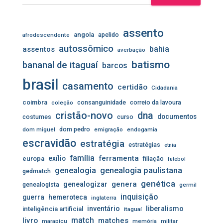
assento
angola
apelido
afrodescendente
autossômico
assentos
bahia
averbação
batismo
bananal de itaguaí
barcos
brasil
casamento
certidão
Cidadania
coimbra
consanguinidade
correio da lavoura
coleção
cristão-novo
dna
documentos
costumes
curso
dom pedro
dom miguel
emigração
endogamia
escravidão
estratégia
estratégias
etnia
família
ferramenta
exílio
europa
filiação
futebol
genealogia
genealogia paulistana
gedmatch
genética
genera
genealogizar
genealogista
germil
inquisição
guerra
hemeroteca
inglaterra
inventário
liberalismo
inteligência artificial
itaguaí
livro
match
matches
marapicu
memória
militar