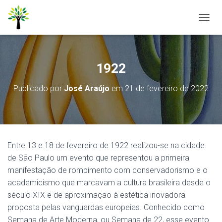
A
L
T
E
R
1922
N
A
Publicado por
José Araújo
em
21 de fevereiro de 2022
R
N
A
V
E
G
Entre 13 e 18 de fevereiro de 1922 realizou-se na cidade
A
Ç
de São Paulo um evento que representou a primeira
Ã
manifestação de rompimento com conservadorismo e o
O
academicismo que marcavam a cultura brasileira desde o
século XIX e de aproximação à estética inovadora
proposta pelas vanguardas europeias. Conhecido como
Semana de Arte Moderna, ou Semana de 22, esse evento