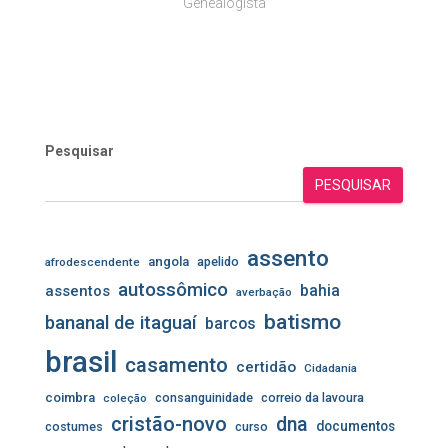
Genealogista
Pesquisar
PESQUISAR
assento
angola
apelido
afrodescendente
autossômico
assentos
bahia
averbação
batismo
bananal de itaguaí
barcos
brasil
casamento
certidão
Cidadania
coimbra
consanguinidade
correio da lavoura
coleção
cristão-novo
dna
documentos
costumes
curso