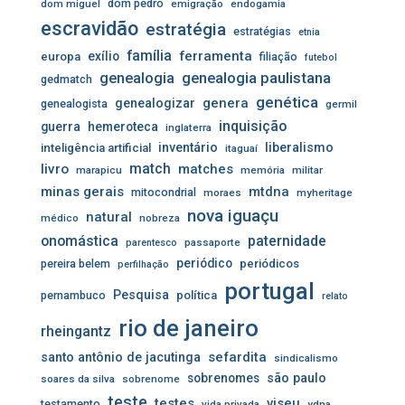
dom pedro
dom miguel
emigração
endogamia
escravidão
estratégia
estratégias
etnia
família
ferramenta
exílio
europa
filiação
futebol
genealogia
genealogia paulistana
gedmatch
genética
genera
genealogizar
genealogista
germil
inquisição
guerra
hemeroteca
inglaterra
inventário
liberalismo
inteligência artificial
itaguaí
livro
match
matches
marapicu
memória
militar
minas gerais
mtdna
mitocondrial
moraes
myheritage
nova iguaçu
natural
médico
nobreza
onomástica
paternidade
passaporte
parentesco
periódico
pereira belem
periódicos
perfilhação
portugal
Pesquisa
pernambuco
política
relato
rio de janeiro
rheingantz
sefardita
santo antônio de jacutinga
sindicalismo
sobrenomes
são paulo
soares da silva
sobrenome
teste
testes
viseu
testamento
vida privada
ydna